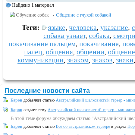
Найдено 1 материал
Обучение собак
→
Общение с глухой собакой
Теги:
языке
,
человека
,
указание
,
собака узнает
,
собака
,
смотри
покачивание пальцем
,
покачивание
,
пов
палец
,
общения
,
общении
,
общение 
коммуникации
,
знаком
,
знаков
,
знаки
Последние новости сайта
Барон
добавляет статью
Австралийский шелковистый терьер - мин
Барон
создает тему
Австралийский шелковистый терьер - миниатю
В этой теме форума обсуждаем статью "Австралийский шел
Барон
добавляет статью
Всё об австралийском терьере
в раздел
Пор