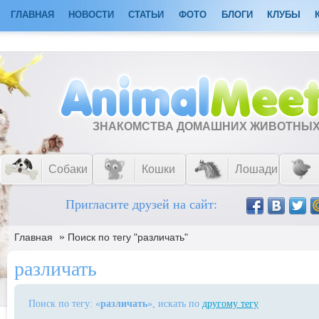
ГЛАВНАЯ
НОВОСТИ
СТАТЬИ
ФОТО
БЛОГИ
КЛУБЫ
ЗНАКОМСТВА ДОМАШНИХ ЖИВОТНЫ
Собаки
Кошки
Лошади
Пригласите друзей на сайт:
»
Главная
Поиск по тегу "различать"
различать
Поиск по тегу: «
различать
», искать по
другому тегу