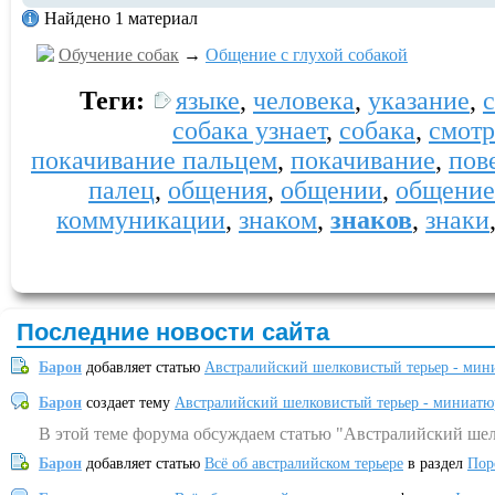
Найдено 1 материал
Обучение собак
→
Общение с глухой собакой
Теги:
языке
,
человека
,
указание
,
собака узнает
,
собака
,
смотр
покачивание пальцем
,
покачивание
,
пов
палец
,
общения
,
общении
,
общение 
коммуникации
,
знаком
,
знаков
,
знаки
Последние новости сайта
Барон
добавляет статью
Австралийский шелковистый терьер - мин
Барон
создает тему
Австралийский шелковистый терьер - миниатю
В этой теме форума обсуждаем статью "Австралийский шел
Барон
добавляет статью
Всё об австралийском терьере
в раздел
Пор