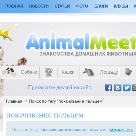
ГЛАВНАЯ
НОВОСТИ
СТАТЬИ
ФОТО
БЛОГИ
КЛУБЫ
ЗНАКОМСТВА ДОМАШНИХ ЖИВОТНЫ
Собаки
Кошки
Лошади
Пригласите друзей на сайт:
»
Главная
Поиск по тегу "покачивание пальцем"
покачивание пальцем
Поиск по тегу: «
покачивание пальцем
», искать по
другому тегу