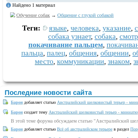
Найдено 1 материал
Обучение собак
→
Общение с глухой собакой
Теги:
языке
,
человека
,
указание
,
собака узнает
,
собака
,
смотр
покачивание пальцем
,
покачива
пальца
,
палец
,
общения
,
общении
,
о
место
,
коммуникации
,
знаком
,
з
Последние новости сайта
Барон
добавляет статью
Австралийский шелковистый терьер - мин
Барон
создает тему
Австралийский шелковистый терьер - миниатю
В этой теме форума обсуждаем статью "Австралийский шел
Барон
добавляет статью
Всё об австралийском терьере
в раздел
Пор