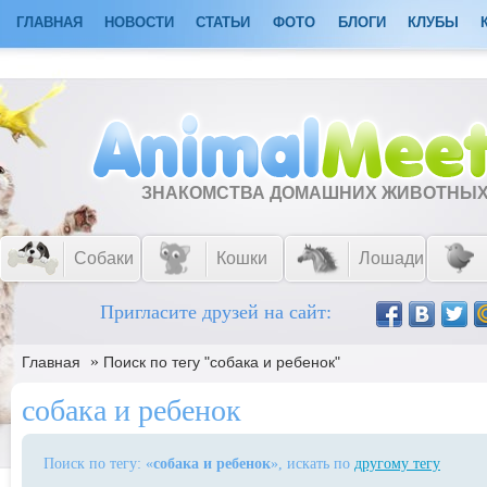
ГЛАВНАЯ
НОВОСТИ
СТАТЬИ
ФОТО
БЛОГИ
КЛУБЫ
ЗНАКОМСТВА ДОМАШНИХ ЖИВОТНЫ
Собаки
Кошки
Лошади
Пригласите друзей на сайт:
»
Главная
Поиск по тегу "собака и ребенок"
собака и ребенок
Поиск по тегу: «
собака и ребенок
», искать по
другому тегу