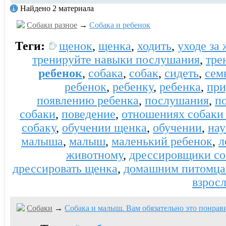
Найдено 2 материала
Собаки разное
→
Собака и ребенок
Теги:
щенок
,
щенка
,
ходить
,
уходе за
тренируйте навыки послушания
,
тре
ребенок
,
собака
,
собак
,
сидеть
,
сем
ребенок
,
ребенку
,
ребенка
,
при
появлению ребенка
,
послушания
,
п
собаки
,
поведение
,
отношениях собаки 
собаку
,
обучении щенка
,
обучении
,
нау
малыша
,
малыш
,
маленький ребенок
,
л
животному
,
дрессировщики со
дрессировать щенка
,
домашним питомц
взрос
Собаки
→
Собака и малыш. Вам обязательно это понрави