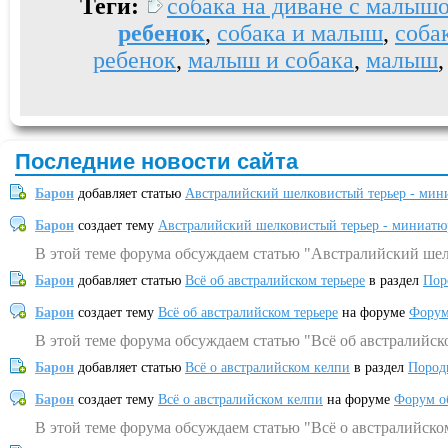
Теги:
собака на диване с малыш
ребенок
,
собака и малыш
,
соба
ребенок
,
малыш и собака
,
малыш
Последние новости сайта
Барон
добавляет статью
Австралийский шелковистый терьер - мин
Барон
создает тему
Австралийский шелковистый терьер - миниатю
В этой теме форума обсуждаем статью "Австралийский шел
Барон
добавляет статью
Всё об австралийском терьере
в раздел
Пор
Барон
создает тему
Всё об австралийском терьере
на форуме
Форум
В этой теме форума обсуждаем статью "Всё об австралийск
Барон
добавляет статью
Всё о австралийском келпи
в раздел
Пород
Барон
создает тему
Всё о австралийском келпи
на форуме
Форум о
В этой теме форума обсуждаем статью "Всё о австралийско