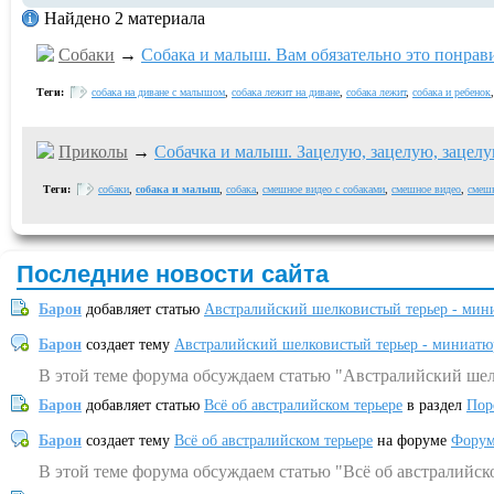
Найдено 2 материала
Собаки
→
Собака и малыш. Вам обязательно это понрави
Теги:
собака на диване с малышом
,
собака лежит на диване
,
собака лежит
,
собака и ребенок
Приколы
→
Собачка и малыш. Зацелую, зацелую, зацелу
Теги:
собаки
,
собака и малыш
,
собака
,
смешное видео с собаками
,
смешное видео
,
смеш
Последние новости сайта
Барон
добавляет статью
Австралийский шелковистый терьер - мин
Барон
создает тему
Австралийский шелковистый терьер - миниатю
В этой теме форума обсуждаем статью "Австралийский шел
Барон
добавляет статью
Всё об австралийском терьере
в раздел
Пор
Барон
создает тему
Всё об австралийском терьере
на форуме
Форум
В этой теме форума обсуждаем статью "Всё об австралийск