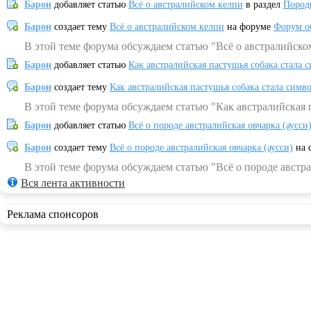
Барон
добавляет статью
Всё о австралийском келпи
в раздел
Пород
Барон
создает тему
Всё о австралийском келпи
на форуме
Форум о
В этой теме форума обсуждаем статью "Всё о австралийско
Барон
добавляет статью
Как австралийская пастушья собака стала 
Барон
создает тему
Как австралийская пастушья собака стала симв
В этой теме форума обсуждаем статью "Как австралийская 
Барон
добавляет статью
Всё о породе австралийская овчарка (аусси
Барон
создает тему
Всё о породе австралийская овчарка (аусси)
на 
В этой теме форума обсуждаем статью "Всё о породе австра
Вся лента активности
Реклама спонсоров