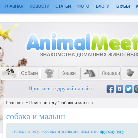
ГЛАВНАЯ
НОВОСТИ
СТАТЬИ
ФОТО
БЛОГИ
КЛУБЫ
ЗНАКОМСТВА ДОМАШНИХ ЖИВОТНЫ
Собаки
Кошки
Лошади
Пригласите друзей на сайт:
»
Главная
Поиск по тегу "собака и малыш"
собака и малыш
Поиск по тегу: «
собака и малыш
», искать по
другому тегу