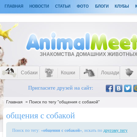
ГЛАВНАЯ
НОВОСТИ
СТАТЬИ
ФОТО
БЛОГИ
КЛУБЫ
ЗНАКОМСТВА ДОМАШНИХ ЖИВОТНЫ
Собаки
Кошки
Лошади
Пригласите друзей на сайт:
»
Главная
Поиск по тегу "общения с собакой"
общения с собакой
Поиск по тегу: «
общения с собакой
», искать по
другому тегу