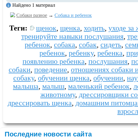
Найдено 1 материал
Собаки разное
→
Собака и ребенок
Теги:
щенок
,
щенка
,
ходить
,
уходе за
тренируйте навыки послушания
,
тре
ребенок
,
собака
,
собак
,
сидеть
,
сем
ребенок
,
ребенку
,
ребенка
,
при
появлению ребенка
,
послушания
,
п
собаки
,
поведение
,
отношениях собаки и
собаку
,
обучении щенка
,
обучении
,
нау
малыша
,
малыш
,
маленький ребенок
,
л
животному
,
дрессировщики со
дрессировать щенка
,
домашним питомц
взрос
Последние новости сайта