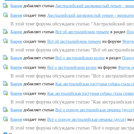
Барон
добавляет статью
Австралийский шелковистый терьер - мин
Барон
создает тему
Австралийский шелковистый терьер - миниатю
В этой теме форума обсуждаем статью "Австралийский шел
Барон
добавляет статью
Всё об австралийском терьере
в раздел
Пор
Барон
создает тему
Всё об австралийском терьере
на форуме
Форум
В этой теме форума обсуждаем статью "Всё об австралийск
Барон
добавляет статью
Всё о австралийском келпи
в раздел
Пород
Барон
создает тему
Всё о австралийском келпи
на форуме
Форум о
В этой теме форума обсуждаем статью "Всё о австралийско
Барон
добавляет статью
Как австралийская пастушья собака стала 
Барон
создает тему
Как австралийская пастушья собака стала симв
В этой теме форума обсуждаем статью "Как австралийская 
Барон
добавляет статью
Всё о породе австралийская овчарка (аусси
Барон
создает тему
Всё о породе австралийская овчарка (аусси)
на 
В этой теме форума обсуждаем статью "Всё о породе австра