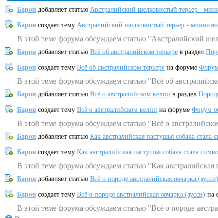
Барон
добавляет статью
Австралийский шелковистый терьер - мин
Барон
создает тему
Австралийский шелковистый терьер - миниатю
В этой теме форума обсуждаем статью "Австралийский шел
Барон
добавляет статью
Всё об австралийском терьере
в раздел
Пор
Барон
создает тему
Всё об австралийском терьере
на форуме
Форум
В этой теме форума обсуждаем статью "Всё об австралийск
Барон
добавляет статью
Всё о австралийском келпи
в раздел
Пород
Барон
создает тему
Всё о австралийском келпи
на форуме
Форум о
В этой теме форума обсуждаем статью "Всё о австралийско
Барон
добавляет статью
Как австралийская пастушья собака стала 
Барон
создает тему
Как австралийская пастушья собака стала симв
В этой теме форума обсуждаем статью "Как австралийская 
Барон
добавляет статью
Всё о породе австралийская овчарка (аусси
Барон
создает тему
Всё о породе австралийская овчарка (аусси)
на 
В этой теме форума обсуждаем статью "Всё о породе австра