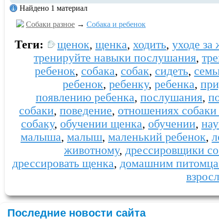
Найдено 1 материал
Собаки разное
→
Собака и ребенок
Теги:
щенок
,
щенка
,
ходить
,
уходе за
тренируйте навыки послушания
,
тре
ребенок
,
собака
,
собак
,
сидеть
,
сем
ребенок
,
ребенку
,
ребенка
,
при
появлению ребенка
,
послушания
,
п
собаки
,
поведение
,
отношениях собаки 
собаку
,
обучении щенка
,
обучении
,
нау
малыша
,
малыш
,
маленький ребенок
,
л
животному
,
дрессировщики со
дрессировать щенка
,
домашним питомц
взрос
Последние новости сайта