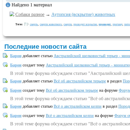
Найдено 1 материал
Собаки разное
→
Аутопсия (вскрытие) животных
Теги:
смерть
,
смерти животного
,
смерти
,
проводят вскрытие
,
проводят
,
причину
,
пито
Последние новости сайта
Барон
добавляет статью
Австралийский шелковистый терьер - мин
Барон
создает тему
Австралийский шелковистый терьер - миниатю
В этой теме форума обсуждаем статью "Австралийский шел
Барон
добавляет статью
Всё об австралийском терьере
в раздел
Пор
Барон
создает тему
Всё об австралийском терьере
на форуме
Форум
В этой теме форума обсуждаем статью "Всё об австралийск
Барон
добавляет статью
Всё о австралийском келпи
в раздел
Пород
Барон
создает тему
Всё о австралийском келпи
на форуме
Форум о
В этой теме форума обсуждаем статью "Всё о австралийско