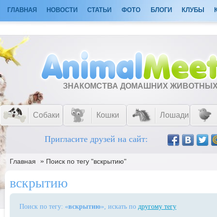
ГЛАВНАЯ
НОВОСТИ
СТАТЬИ
ФОТО
БЛОГИ
КЛУБЫ
ЗНАКОМСТВА ДОМАШНИХ ЖИВОТНЫ
Собаки
Кошки
Лошади
Пригласите друзей на сайт:
»
Главная
Поиск по тегу "вскрытию"
вскрытию
Поиск по тегу: «
вскрытию
», искать по
другому тегу