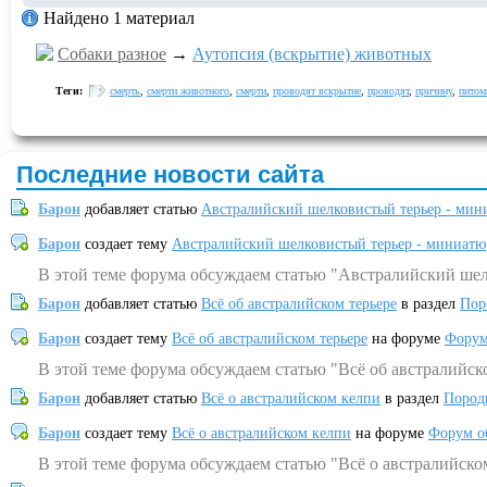
Найдено 1 материал
Собаки разное
→
Аутопсия (вскрытие) животных
Теги:
смерть
,
смерти животного
,
смерти
,
проводят вскрытие
,
проводят
,
причину
,
питом
Последние новости сайта
Барон
добавляет статью
Австралийский шелковистый терьер - мин
Барон
создает тему
Австралийский шелковистый терьер - миниатю
В этой теме форума обсуждаем статью "Австралийский шел
Барон
добавляет статью
Всё об австралийском терьере
в раздел
Пор
Барон
создает тему
Всё об австралийском терьере
на форуме
Форум
В этой теме форума обсуждаем статью "Всё об австралийск
Барон
добавляет статью
Всё о австралийском келпи
в раздел
Пород
Барон
создает тему
Всё о австралийском келпи
на форуме
Форум о
В этой теме форума обсуждаем статью "Всё о австралийско