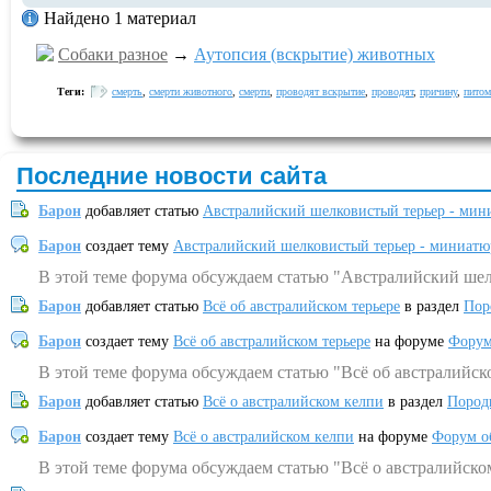
Найдено 1 материал
Собаки разное
→
Аутопсия (вскрытие) животных
Теги:
смерть
,
смерти животного
,
смерти
,
проводят вскрытие
,
проводят
,
причину
,
питом
Последние новости сайта
Барон
добавляет статью
Австралийский шелковистый терьер - мин
Барон
создает тему
Австралийский шелковистый терьер - миниатю
В этой теме форума обсуждаем статью "Австралийский шел
Барон
добавляет статью
Всё об австралийском терьере
в раздел
Пор
Барон
создает тему
Всё об австралийском терьере
на форуме
Форум
В этой теме форума обсуждаем статью "Всё об австралийск
Барон
добавляет статью
Всё о австралийском келпи
в раздел
Пород
Барон
создает тему
Всё о австралийском келпи
на форуме
Форум о
В этой теме форума обсуждаем статью "Всё о австралийско