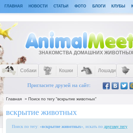
ГЛАВНАЯ
НОВОСТИ
СТАТЬИ
ФОТО
БЛОГИ
КЛУБЫ
ЗНАКОМСТВА ДОМАШНИХ ЖИВОТНЫ
Собаки
Кошки
Лошади
Пригласите друзей на сайт:
»
Главная
Поиск по тегу "вскрытие животных"
вскрытие животных
Поиск по тегу: «
вскрытие животных
», искать по
другому тегу