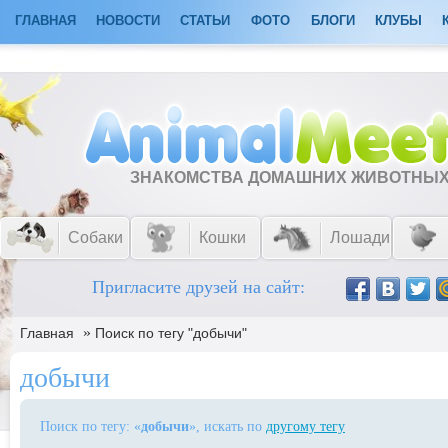
ГЛАВНАЯ
НОВОСТИ
СТАТЬИ
ФОТО
БЛОГИ
КЛУБЫ
ЗНАКОМСТВА ДОМАШНИХ ЖИВОТНЫ
Собаки
Кошки
Лошади
Пригласите друзей на сайт:
»
Главная
Поиск по тегу "добычи"
добычи
Поиск по тегу: «
добычи
», искать по
другому тегу