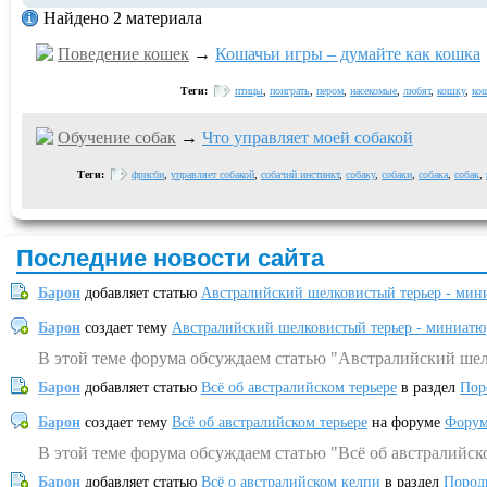
Найдено 2 материала
Поведение кошек
→
Кошачьи игры – думайте как кошка
Теги:
птицы
,
поиграть
,
пером
,
насекомые
,
любят
,
кошку
,
ко
Обучение собак
→
Что управляет моей собакой
Теги:
фрисби
,
управляет собакой
,
собачий инстинкт
,
собаку
,
собаки
,
собака
,
собак
,
Последние новости сайта
Барон
добавляет статью
Австралийский шелковистый терьер - мин
Барон
создает тему
Австралийский шелковистый терьер - миниатю
В этой теме форума обсуждаем статью "Австралийский шел
Барон
добавляет статью
Всё об австралийском терьере
в раздел
Пор
Барон
создает тему
Всё об австралийском терьере
на форуме
Форум
В этой теме форума обсуждаем статью "Всё об австралийск
Барон
добавляет статью
Всё о австралийском келпи
в раздел
Пород