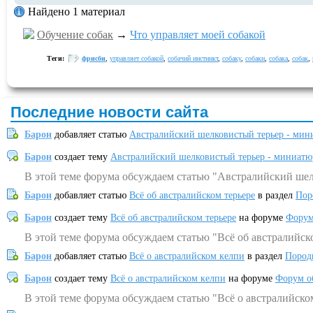
Найдено 1 материал
Обучение собак
→
Что управляет моей собакой
Теги:
фрисби
,
управляет собакой
,
собачий инстинкт
,
собаку
,
собаки
,
собака
,
собак
,
Последние новости сайта
Барон
добавляет статью
Австралийский шелковистый терьер - мин
Барон
создает тему
Австралийский шелковистый терьер - миниатю
В этой теме форума обсуждаем статью "Австралийский шел
Барон
добавляет статью
Всё об австралийском терьере
в раздел
Пор
Барон
создает тему
Всё об австралийском терьере
на форуме
Форум
В этой теме форума обсуждаем статью "Всё об австралийск
Барон
добавляет статью
Всё о австралийском келпи
в раздел
Пород
Барон
создает тему
Всё о австралийском келпи
на форуме
Форум о
В этой теме форума обсуждаем статью "Всё о австралийско