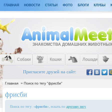
ГЛАВНАЯ
НОВОСТИ
СТАТЬИ
ФОТО
БЛОГИ
КЛУБЫ
ЗНАКОМСТВА ДОМАШНИХ ЖИВОТНЫ
Собаки
Кошки
Лошади
Пригласите друзей на сайт:
»
Главная
Поиск по тегу "фрисби"
фрисби
Поиск по тегу: «
фрисби
», искать по
другому тегу