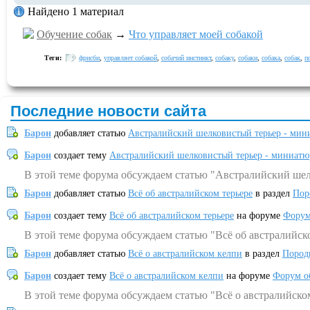
Найдено 1 материал
Обучение собак
→
Что управляет моей собакой
Теги:
фрисби
,
управляет собакой
,
собачий инстинкт
,
собаку
,
собаки
,
собака
,
собак
,
п
Последние новости сайта
Барон
добавляет статью
Австралийский шелковистый терьер - мин
Барон
создает тему
Австралийский шелковистый терьер - миниатю
В этой теме форума обсуждаем статью "Австралийский шел
Барон
добавляет статью
Всё об австралийском терьере
в раздел
Пор
Барон
создает тему
Всё об австралийском терьере
на форуме
Форум
В этой теме форума обсуждаем статью "Всё об австралийск
Барон
добавляет статью
Всё о австралийском келпи
в раздел
Пород
Барон
создает тему
Всё о австралийском келпи
на форуме
Форум о
В этой теме форума обсуждаем статью "Всё о австралийско