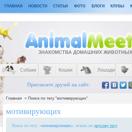
ГЛАВНАЯ
НОВОСТИ
СТАТЬИ
ФОТО
БЛОГИ
КЛУБЫ
ЗНАКОМСТВА ДОМАШНИХ ЖИВОТНЫ
Собаки
Кошки
Лошади
Пригласите друзей на сайт:
»
Главная
Поиск по тегу "мотивирующих"
мотивирующих
Поиск по тегу: «
мотивирующих
», искать по
другому тегу