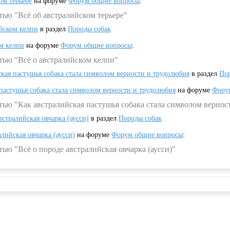
ом терьере
на форуме
Форум общие вопросы
:
тью "Всё об австралийском терьере"
ийском келпи
в раздел
Породы собак
ом келпи
на форуме
Форум общие вопросы
:
тью "Всё о австралийском келпи"
ская пастушья собака стала символом верности и трудолюбия
в раздел
Пор
 пастушья собака стала символом верности и трудолюбия
на форуме
Фору
тью "Как австралийская пастушья собака стала символом вернос
встралийская овчарка (аусси)
в раздел
Породы собак
алийская овчарка (аусси)
на форуме
Форум общие вопросы
:
ью "Всё о породе австралийская овчарка (аусси)"