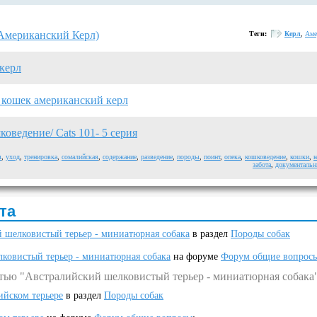
(Американский Керл)
Теги:
Керл
,
Аме
керл
 кошек американский керл
оведение/ Cats 101- 5 серия
я
,
уход
,
тренировка
,
сомалийская
,
содержание
,
разведение
,
породы
,
поинт
,
опека
,
кошковедение
,
кошки
,
забота
,
документаль
та
 шелковистый терьер - миниатюрная собака
в раздел
Породы собак
ковистый терьер - миниатюрная собака
на форуме
Форум общие вопрос
атью "Австралийский шелковистый терьер - миниатюрная собака
ийском терьере
в раздел
Породы собак