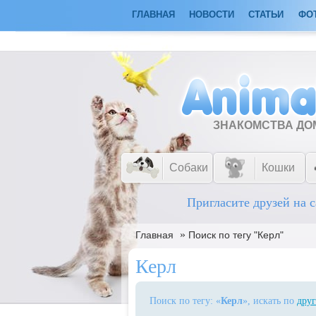
ГЛАВНАЯ
НОВОСТИ
СТАТЬИ
ФО
ЗНАКОМСТВА Д
Собаки
Кошки
Пригласите друзей на с
»
Главная
Поиск по тегу "Керл"
Керл
Поиск по тегу: «
Керл
», искать по
друг