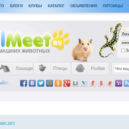
ТО
БЛОГИ
КЛУБЫ
КАТАЛОГ
ОБЪЯВЛЕНИЯ
ПИТОМЦЫ
З
ОМАШНИХ ЖИВОТНЫХ
Лошади
Птицы
Рыбки
айт:
ому тегу