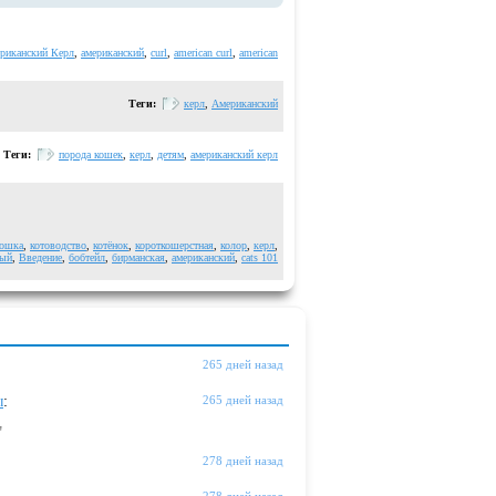
риканский Керл
,
американский
,
curl
,
american curl
,
american
Теги:
керл
,
Американский
Теги:
порода кошек
,
керл
,
детям
,
американский керл
кошка
,
котоводство
,
котёнок
,
короткошерстная
,
колор
,
керл
,
ный
,
Введение
,
бобтейл
,
бирманская
,
американский
,
cats 101
265 дней назад
ы
:
265 дней назад
"
278 дней назад