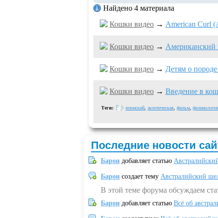
Найдено 4 материала
Кошки видео
→
American Curl 
Кошки видео
→
Американский 
Кошки видео
→
Детям о породе
Кошки видео
→
Введение в кошк
Теги:
японский
,
экзотическая
,
фильм
,
фелинологи
Последние новости сай
Барон
добавляет статью
Австралийский
Барон
создает тему
Австралийский шел
В этой теме форума обсуждаем ст
Барон
добавляет статью
Всё об австрал