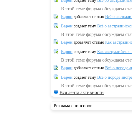
Барон
создает тему
Всё об австралийск
В этой теме форума обсуждаем ста
Барон
добавляет статью
Всё о австрал
Барон
создает тему
Всё о австралийск
В этой теме форума обсуждаем ста
Барон
добавляет статью
Как австралий
Барон
создает тему
Как австралийская
В этой теме форума обсуждаем ста
Барон
добавляет статью
Всё о породе а
Барон
создает тему
Всё о породе австр
В этой теме форума обсуждаем стат
Вся лента активности
Реклама спонсоров