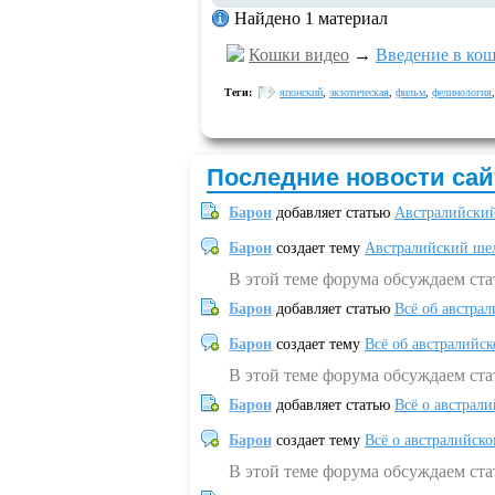
Найдено 1 материал
Кошки видео
→
Введение в кошк
Теги:
японский
,
экзотическая
,
фильм
,
фелинология
Последние новости сай
Барон
добавляет статью
Австралийский
Барон
создает тему
Австралийский шел
В этой теме форума обсуждаем ст
Барон
добавляет статью
Всё об австрал
Барон
создает тему
Всё об австралийск
В этой теме форума обсуждаем ста
Барон
добавляет статью
Всё о австрал
Барон
создает тему
Всё о австралийск
В этой теме форума обсуждаем ста