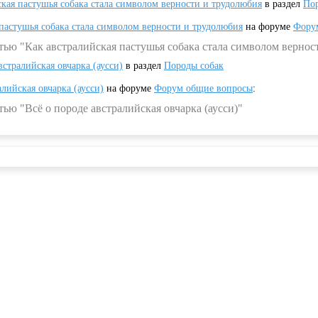
ская пастушья собака стала символом верности и трудолюбия
в раздел
Пор
 пастушья собака стала символом верности и трудолюбия
на форуме
Фору
тью "Как австралийская пастушья собака стала символом вернос
встралийская овчарка (аусси)
в раздел
Породы собак
алийская овчарка (аусси)
на форуме
Форум общие вопросы
:
ью "Всё о породе австралийская овчарка (аусси)"