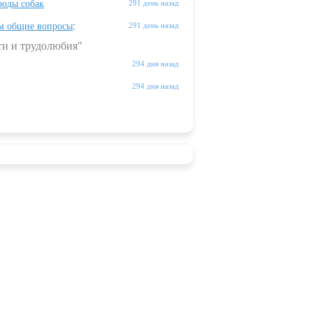
оды собак
291 день назад
м общие вопросы
:
291 день назад
ти и трудолюбия"
294 дня назад
294 дня назад