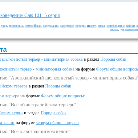
оведение/ Cats 101- 5 серия
,
уход
,
тренировка
,
сомалийская
,
содержание
,
разведение
,
породы
,
поинт
,
опека
,
кошковедение
,
кошки
,
забота
,
документаль
та
 шелковистый терьер - миниатюрная собака
в раздел
Породы собак
ковистый терьер - миниатюрная собака
на форуме
Форум общие вопрос
атью "Австралийский шелковистый терьер - миниатюрная собака
ийском терьере
в раздел
Породы собак
ом терьере
на форуме
Форум общие вопросы
:
тью "Всё об австралийском терьере"
ийском келпи
в раздел
Породы собак
ом келпи
на форуме
Форум общие вопросы
:
тью "Всё о австралийском келпи"