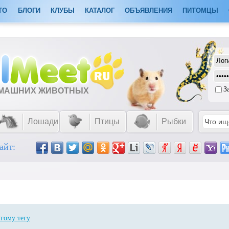
ТО
БЛОГИ
КЛУБЫ
КАТАЛОГ
ОБЪЯВЛЕНИЯ
ПИТОМЦЫ
З
ОМАШНИХ ЖИВОТНЫХ
Лошади
Птицы
Рыбки
айт:
гому тегу