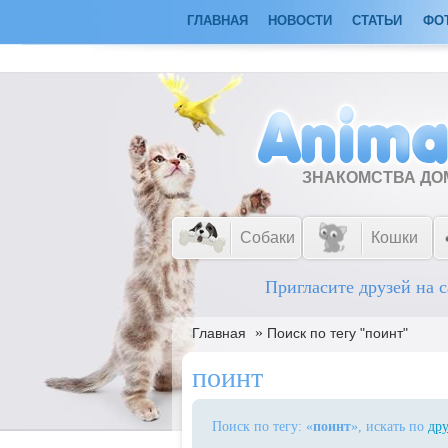
ГЛАВНАЯ
НОВОСТИ
СТАТЬИ
ФО
ЗНАКОМСТВА Д
Собаки
Кошки
Пригласите друзей на с
»
Главная
Поиск по тегу "поинт"
поинт
Поиск по тегу: «
поинт
», искать по
дру