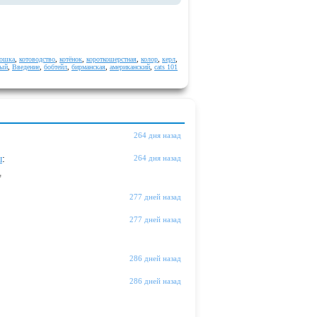
кошка
,
котоводство
,
котёнок
,
короткошерстная
,
колор
,
керл
,
ный
,
Введение
,
бобтейл
,
бирманская
,
американский
,
cats 101
264 дня назад
ы
:
264 дня назад
"
277 дней назад
277 дней назад
286 дней назад
286 дней назад