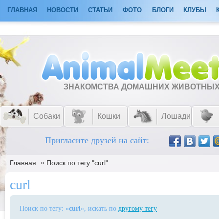
ГЛАВНАЯ
НОВОСТИ
СТАТЬИ
ФОТО
БЛОГИ
КЛУБЫ
ЗНАКОМСТВА ДОМАШНИХ ЖИВОТНЫ
Собаки
Кошки
Лошади
Пригласите друзей на сайт:
»
Главная
Поиск по тегу "curl"
curl
Поиск по тегу: «
curl
», искать по
другому тегу