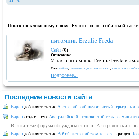
Поиск по ключевому слову
"Купить щенка сибирской хаски"
питомник Erzulie Freda
Сайт
(0)
Описание
:
У нас в питомнике Erzulie Freda вы м
Теги:
собаки
,
питомник
,
купить щенка хаски
,
купить щенка сибир
Подробнее...
Последние новости сайта
Барон
добавляет статью
Австралийский шелковистый терьер - мин
Барон
создает тему
Австралийский шелковистый терьер - миниатю
В этой теме форума обсуждаем статью "Австралийский шел
Барон
добавляет статью
Всё об австралийском терьере
в раздел
Пор