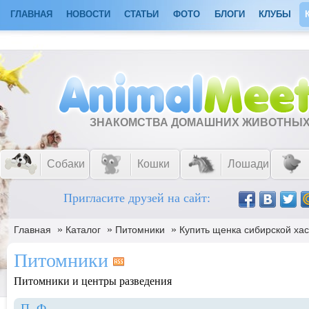
ГЛАВНАЯ
НОВОСТИ
СТАТЬИ
ФОТО
БЛОГИ
КЛУБЫ
ЗНАКОМСТВА ДОМАШНИХ ЖИВОТНЫ
Собаки
Кошки
Лошади
Пригласите друзей на сайт:
»
»
»
Главная
Каталог
Питомники
Купить щенка сибирской хас
Питомники
Питомники и центры разведения
П
Ф