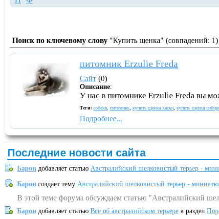
Поиск по ключевому слову
"Купить щенка" (совпадений: 1
питомник Erzulie Freda
Сайт
(0)
Описание
:
У нас в питомнике Erzulie Freda вы м
Теги:
собаки
,
питомник
,
купить щенка хаски
,
купить щенка сибир
Подробнее...
Последние новости сайта
Барон
добавляет статью
Австралийский шелковистый терьер - мин
Барон
создает тему
Австралийский шелковистый терьер - миниатю
В этой теме форума обсуждаем статью "Австралийский шел
Барон
добавляет статью
Всё об австралийском терьере
в раздел
Пор