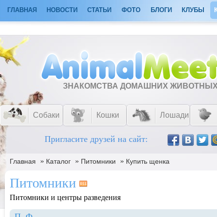
ГЛАВНАЯ
НОВОСТИ
СТАТЬИ
ФОТО
БЛОГИ
КЛУБЫ
ЗНАКОМСТВА ДОМАШНИХ ЖИВОТНЫ
Собаки
Кошки
Лошади
Пригласите друзей на сайт:
»
»
»
Главная
Каталог
Питомники
Купить щенка
Питомники
Питомники и центры разведения
П
Ф