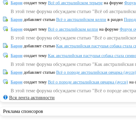
Барон
создает тему
Всё об австралийском терьере
на форуме
Форум
В этой теме форума обсуждаем статью "Всё об австралийск
Барон
добавляет статью
Всё о австралийском келпи
в раздел
Пород
Барон
создает тему
Всё о австралийском келпи
на форуме
Форум о
В этой теме форума обсуждаем статью "Всё о австралийско
Барон
добавляет статью
Как австралийская пастушья собака стала 
Барон
создает тему
Как австралийская пастушья собака стала симв
В этой теме форума обсуждаем статью "Как австралийская 
Барон
добавляет статью
Всё о породе австралийская овчарка (аусси
Барон
создает тему
Всё о породе австралийская овчарка (аусси)
на 
В этой теме форума обсуждаем статью "Всё о породе австра
Вся лента активности
Реклама спонсоров