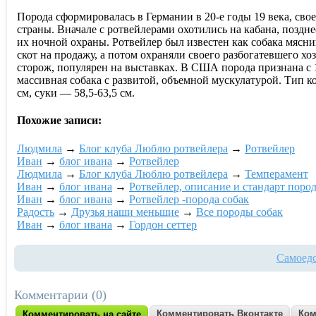
Порода сформировалась в Германии в 20-е годы 19 века, свое
страны. Вначале с ротвейлерами охотились на кабана, поздне
их ночной охраны. Ротвейлер был известен как собака мясн
скот на продажу, а потом охраняли своего разбогатевшего х
сторож, популярен на выставках. В США порода признана с 1
массивная собака с развитой, объемной мускулатурой. Тип к
см, суки — 58,5-63,5 см.
Похожие записи:
Людмила
→
Блог клуба Люблю ротвейлера
→
Ротвейлер
Ивaн
→
блог ивaна
→
Ротвейлер
Людмила
→
Блог клуба Люблю ротвейлера
→
Темперамент
Ивaн
→
блог ивaна
→
Ротвейлер, описание и стандарт поро
Ивaн
→
блог ивaна
→
Ротвейлер -порода собак
Радость
→
Друзья наши меньшие
→
Все породы собак
Ивaн
→
блог ивaна
→
Гордон сеттер
Самоедс
Комментарии (0)
Комментировать Вконтакте
Ком
Комментировать на сайте