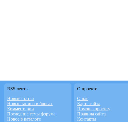
RSS ленты
О проекте
Новые статьи
О нас
Новые записи в блогах
Карта сайта
Комментарии
Помощь проекту
Последние темы форума
Правила сайта
Новое в каталоге
Контакты
Новое видео
Работает на InstantCMS