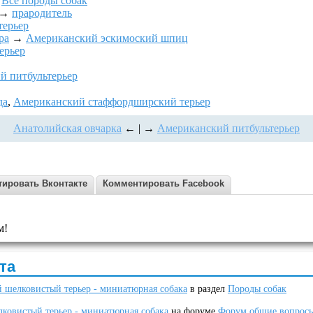
→
Все породы собак
→
прародитель
терьер
ра
→
Американский эскимоский шпиц
ерьер
й питбультерьер
да
,
Американский стаффордширский терьер
Анатолийская овчарка
← | →
Американский питбультерьер
ировать Вконтакте
Комментировать Facebook
м!
та
 шелковистый терьер - миниатюрная собака
в раздел
Породы собак
ковистый терьер - миниатюрная собака
на форуме
Форум общие вопрос