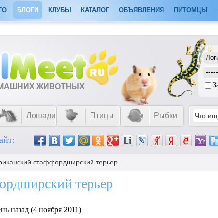
ТО
БЛОГИ
КЛУБЫ
КАТАЛОГ
ОБЪЯВЛЕНИЯ
ПИТОМЦЫ
З
ОМАШНИХ ЖИВОТНЫХ
Лошади
Птицы
Рыбки
айт:
риканский стаффордширский терьер
ордширский терьер
нь назад (4 ноября 2011)