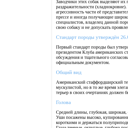
Заводчики этих собак выделяют их 
раздражительности (хладнокровие)
агрессивность части её представит
прессе и иногда получающие широк
специалистов, владелец данной по
свою собаку и не допускать проявле
Стандарт породы утверждён 26.
Первый стандарт породы был утверж
президентом Клуба американских с
обсуждения и тщательного согласов
официальным документом.
Общий вид
Американский стаффордширский терь
мускулистой, но в то же время эл
терьер в своих очертаниях должен 
Голова
Средней длины, глубокая, широкая,
Уши посажены высоко, купированн
короткими и держаться полуприпод
Глаза темные, округлые, глубоко п