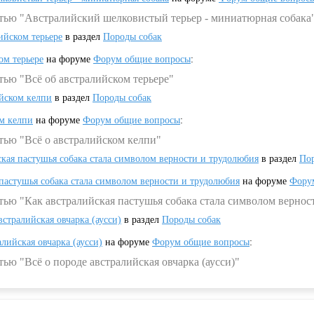
атью "Австралийский шелковистый терьер - миниатюрная собака
ийском терьере
в раздел
Породы собак
ом терьере
на форуме
Форум общие вопросы
:
тью "Всё об австралийском терьере"
ийском келпи
в раздел
Породы собак
ом келпи
на форуме
Форум общие вопросы
:
тью "Всё о австралийском келпи"
ская пастушья собака стала символом верности и трудолюбия
в раздел
Пор
 пастушья собака стала символом верности и трудолюбия
на форуме
Фору
тью "Как австралийская пастушья собака стала символом вернос
встралийская овчарка (аусси)
в раздел
Породы собак
алийская овчарка (аусси)
на форуме
Форум общие вопросы
:
ью "Всё о породе австралийская овчарка (аусси)"