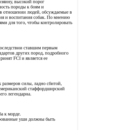
озяину, высокий порог
ость породы к боям и
и в отношении людей, обсуждаемые в
ия и воспитания собак. По мнению
ми для того, чтобы контролировать
впоследствии ставшим первым
дартов других пород, подробного
инят FCI и является ее
размеров силы, ладно сбитой,
 Американский стаффордширский
его легендарна.
а к морде.
рованные уши должны быть