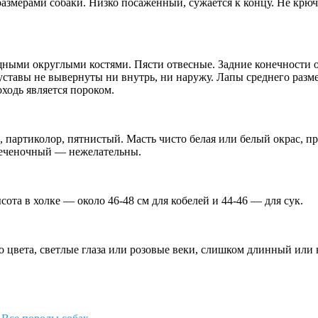
азмерами собаки. Низко посаженный, сужается к концу. Не крючк
щными округлыми костями. Пясти отвесные. Задние конечности
ставы не вывернуты ни внутрь, ни наружу. Лапы среднего разме
ходь является пороком.
 партиколор, пятнистый. Масть чисто белая или белый окрас,
 печеночный — нежелательны.
та в холке — около 46-48 см для кобелей и 44-46 — для сук.
о цвета, светлые глаза или розовые веки, слишком длинный или