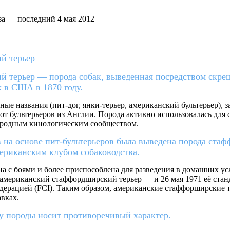
за — последний 4 мая 2012
й терьер
терьер — порода собак, выведенная посредством скрещ
х в США в 1870 году.
ые названия (пит-дог, янки-терьер, американский бультерьер), 
от бультерьеров из Англии. Порода активно использовалась для с
народным кинологическим сообществом.
в на основе пит-бультерьеров была выведена порода ст
ериканским клубом собаководства.
а с боями и более приспособлена для разведения в домашних усл
американский стаффордширский терьер — и 26 мая 1971 её стан
ерацией (FCI). Таким образом, американские стаффорширские 
вках.
у породы носит противоречивый характер.