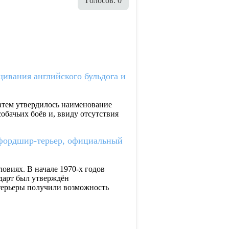
Голосов: 0
ивания английского бульдога и
затем утвердилось наименование
обачьих боёв и, ввиду отсутствия
аффордшир-терьер, официальный
овиях. В начале 1970-х годов
дарт был утверждён
терьеры получили возможность