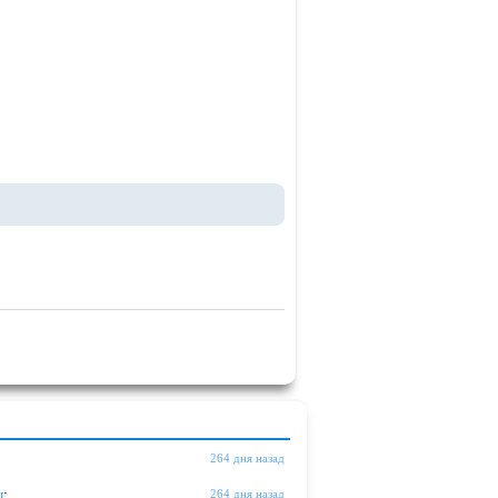
264 дня назад
ы
:
264 дня назад