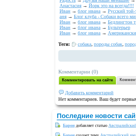
Радость
→
Друзья наши меньшие
Анастасия
→
Йорк это на всегда!!!!
Ивaн
→
блог ивaна
→
Русский той-
аня
→
Блог клуба - Собаки всего ми
Ивaн
→
блог ивaна
→
Бедлингтон т
Ивaн
→
блог ивaна
→
Бультерьер
Ивaн
→
блог ивaна
→
Американски
Теги:
собака
,
породы собак
,
поро
Комментарии (0)
Коммент
Комментировать на сайте
Добавить комментарий
Нет комментариев. Ваш будет первы
Последние новости сай
Барон
добавляет статью
Австралийский
Барон
создает тему
Австралийский шел