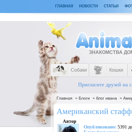
ГЛАВНАЯ
НОВОСТИ
СТАТЬИ
ФО
ЗНАКОМСТВА Д
Собаки
Кошки
Пригласите друзей на с
»
»
»
Главная
Блоги
блог ивaна
Аме
Американский стафф
Автор
Опубликовано:
5391 де