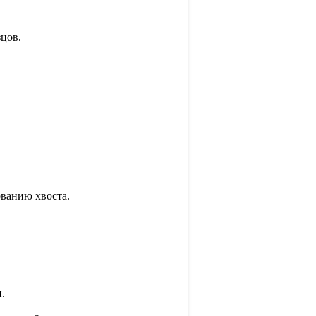
цов.
ованию хвоста.
.