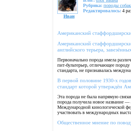
Блог:
блог ивaна
Рубрика:
породы собак
Редактировалось:
4 ра
Ивaн
Американский стаффордширски
Американский стаффордширский 
английского терьера, завезённы
Первоначально порода имела различн
пит-бультерьер, отличающее породу 
стандарта, не признавалась между
В первой половине 1930-х годо
стандарт которой утверждён Ам
Эта порода не была напрямую связан
порода получила новое название — 
Международной кинологической фед
участвовать в международных выста
Общественное мнение по повод