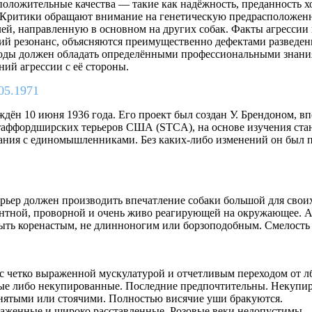
положительные качества — такие как надёжность, преданность х
. Критики обращают внимание на генетическую предрасположенн
елей, направленную в основном на других собак. Факты агресси
ий резонанс, объясняются преимущественно дефектами разведен
роды должен обладать определёнными профессиональными знания
ний агрессии с её стороны.
05.1971
дён 10 июня 1936 года. Его проект был создан У. Брендоном, 
таффордширских терьеров США (STCA), на основе изучения стан
ания с единомышленниками. Без каких-либо изменений он был пр
ер должен производить впечатление собаки большой для своих 
егантной, проворной и очень живо реагирующей на окружающее.
быть коренастым, не длинноногим или борзоподобным. Смелость 
 с четко выраженной мускулатурой и отчетливым переходом от лб
ые либо некупированные. Последние предпочтительны. Некупи
нятыми или стоячими. Полностью висячие уши бракуются.
осаженные и широко расставленные. Розовые веки недопустимы.