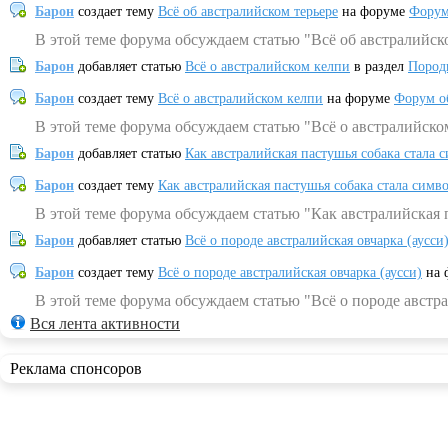
Барон
создает тему
Всё об австралийском терьере
на форуме
Форум
В этой теме форума обсуждаем статью "Всё об австралийск
Барон
добавляет статью
Всё о австралийском келпи
в раздел
Пород
Барон
создает тему
Всё о австралийском келпи
на форуме
Форум о
В этой теме форума обсуждаем статью "Всё о австралийско
Барон
добавляет статью
Как австралийская пастушья собака стала 
Барон
создает тему
Как австралийская пастушья собака стала симв
В этой теме форума обсуждаем статью "Как австралийская 
Барон
добавляет статью
Всё о породе австралийская овчарка (аусси
Барон
создает тему
Всё о породе австралийская овчарка (аусси)
на 
В этой теме форума обсуждаем статью "Всё о породе австра
Вся лента активности
Реклама спонсоров