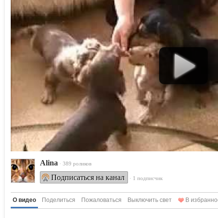
Alina
· 389 роликов
Подписаться на канал
· 1 подписчик
О видео
Поделиться
Пожаловаться
Выключить свет
В избранно