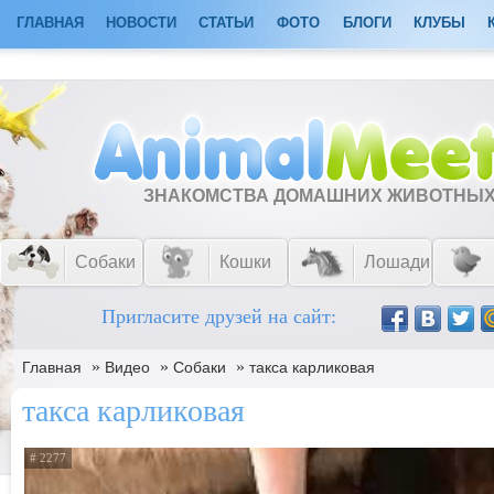
ГЛАВНАЯ
НОВОСТИ
СТАТЬИ
ФОТО
БЛОГИ
КЛУБЫ
ЗНАКОМСТВА ДОМАШНИХ ЖИВОТНЫ
Собаки
Кошки
Лошади
Пригласите друзей на сайт:
»
»
»
Главная
Видео
Собаки
такса карликовая
такса карликовая
# 2277