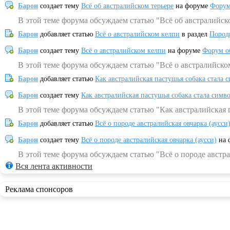
Барон
создает тему
Всё об австралийском терьере
на форуме
Форум
В этой теме форума обсуждаем статью "Всё об австралийск
Барон
добавляет статью
Всё о австралийском келпи
в раздел
Пород
Барон
создает тему
Всё о австралийском келпи
на форуме
Форум о
В этой теме форума обсуждаем статью "Всё о австралийско
Барон
добавляет статью
Как австралийская пастушья собака стала 
Барон
создает тему
Как австралийская пастушья собака стала симв
В этой теме форума обсуждаем статью "Как австралийская 
Барон
добавляет статью
Всё о породе австралийская овчарка (аусси
Барон
создает тему
Всё о породе австралийская овчарка (аусси)
на 
В этой теме форума обсуждаем статью "Всё о породе австра
Вся лента активности
Реклама спонсоров