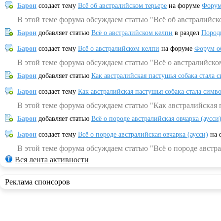
Барон
создает тему
Всё об австралийском терьере
на форуме
Форум
В этой теме форума обсуждаем статью "Всё об австралийск
Барон
добавляет статью
Всё о австралийском келпи
в раздел
Пород
Барон
создает тему
Всё о австралийском келпи
на форуме
Форум о
В этой теме форума обсуждаем статью "Всё о австралийско
Барон
добавляет статью
Как австралийская пастушья собака стала 
Барон
создает тему
Как австралийская пастушья собака стала симв
В этой теме форума обсуждаем статью "Как австралийская 
Барон
добавляет статью
Всё о породе австралийская овчарка (аусси
Барон
создает тему
Всё о породе австралийская овчарка (аусси)
на 
В этой теме форума обсуждаем статью "Всё о породе австра
Вся лента активности
Реклама спонсоров