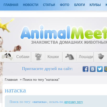
ГЛАВНАЯ
НОВОСТИ
СТАТЬИ
ФОТО
БЛОГИ
КЛУБЫ
ЗНАКОМСТВА ДОМАШНИХ ЖИВОТНЫ
Собаки
Кошки
Лошади
Пригласите друзей на сайт:
»
Главная
Поиск по тегу "натаска"
натаска
Поиск по тегу: «
натаска
», искать по
другому тегу