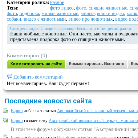
Категория ролика:
Разное
Теги:
фото видео
,
фото
,
спящие животные
,
спя
фото
,
подборка
,
милые животные
,
милые
,
кошки видео
,
кошк
собаки
,
видео с животными
,
видео про животных
,
видео под
Смотреть видео Спящие зверюшки бесплатно и без регистрации
Наши любимые животные. Они настолько милы и очаровател
представлена подборка фото со спящими животными.
Комментарии (0)
Комментировать Вконтакте
Ком
Комментировать на сайте
Добавить комментарий
Нет комментариев. Ваш будет первым!
Последние новости сайта
Барон
добавляет статью
Австралийский шелковистый терьер - мин
Барон
создает тему
Австралийский шелковистый терьер - миниатю
В этой теме форума обсуждаем статью "Австралийский шел
Барон
добавляет статью
Всё об австралийском терьере
в раздел
Пор