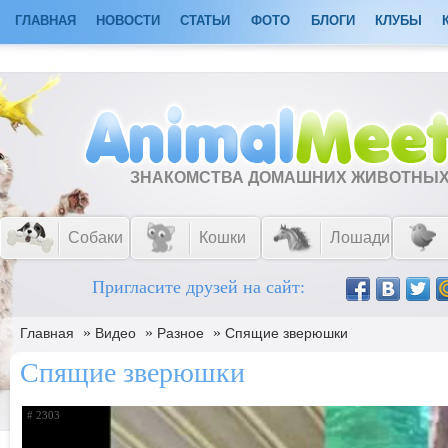
ГЛАВНАЯ
НОВОСТИ
СТАТЬИ
ФОТО
БЛОГИ
КЛУБЫ
ЗНАКОМСТВА ДОМАШНИХ ЖИВОТНЫ
Собаки
Кошки
Лошади
Пригласите друзей на сайт:
»
»
»
Главная
Видео
Разное
Спящие зверюшки
Спящие зверюшки
# 2303