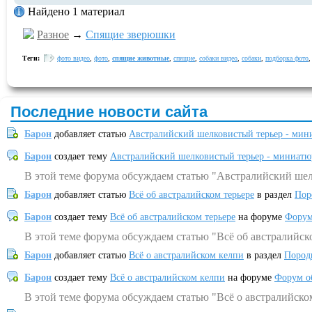
Найдено 1 материал
Разное
→
Спящие зверюшки
Теги:
фото видео
,
фото
,
спящие животные
,
спящие
,
собаки видео
,
собаки
,
подборка фото
Последние новости сайта
Барон
добавляет статью
Австралийский шелковистый терьер - мин
Барон
создает тему
Австралийский шелковистый терьер - миниатю
В этой теме форума обсуждаем статью "Австралийский шел
Барон
добавляет статью
Всё об австралийском терьере
в раздел
Пор
Барон
создает тему
Всё об австралийском терьере
на форуме
Форум
В этой теме форума обсуждаем статью "Всё об австралийск
Барон
добавляет статью
Всё о австралийском келпи
в раздел
Пород
Барон
создает тему
Всё о австралийском келпи
на форуме
Форум о
В этой теме форума обсуждаем статью "Всё о австралийско