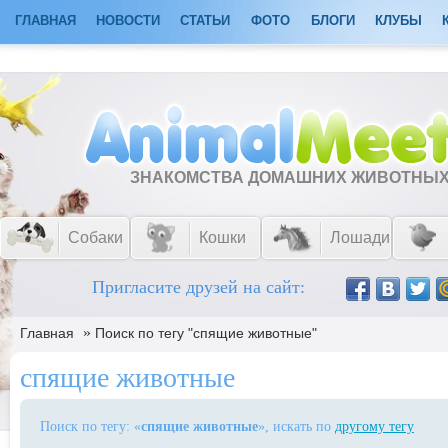
ГЛАВНАЯ
НОВОСТИ
СТАТЬИ
ФОТО
БЛОГИ
КЛУБЫ
ЗНАКОМСТВА ДОМАШНИХ ЖИВОТНЫ
Собаки
Кошки
Лошади
Пригласите друзей на сайт:
»
Главная
Поиск по тегу "спящие животные"
спящие животные
Поиск по тегу: «
спящие животные
», искать по
другому тегу