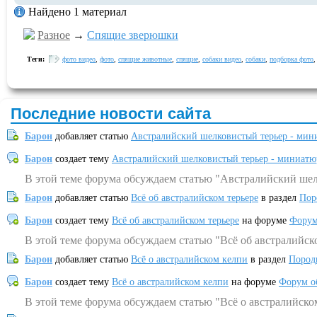
Найдено 1 материал
Разное
→
Спящие зверюшки
Теги:
фото видео
,
фото
,
спящие животные
,
спящие
,
собаки видео
,
собаки
,
подборка фото
Последние новости сайта
Барон
добавляет статью
Австралийский шелковистый терьер - мин
Барон
создает тему
Австралийский шелковистый терьер - миниатю
В этой теме форума обсуждаем статью "Австралийский шел
Барон
добавляет статью
Всё об австралийском терьере
в раздел
Пор
Барон
создает тему
Всё об австралийском терьере
на форуме
Форум
В этой теме форума обсуждаем статью "Всё об австралийск
Барон
добавляет статью
Всё о австралийском келпи
в раздел
Пород
Барон
создает тему
Всё о австралийском келпи
на форуме
Форум о
В этой теме форума обсуждаем статью "Всё о австралийско