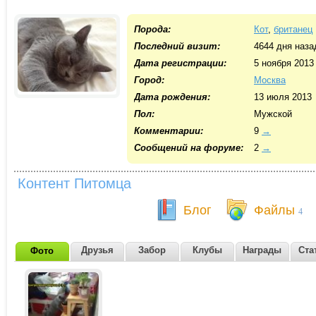
Порода:
Кот
,
британец
Последний визит:
4644 дня наза
Дата регистрации:
5 ноября 2013
Город:
Москва
Дата рождения:
13 июля 2013
Пол:
Мужской
Комментарии:
9
→
Cообщений на форуме:
2
→
Контент Питомца
Блог
Файлы
4
Друзья
Забор
Клубы
Награды
Ста
Фото