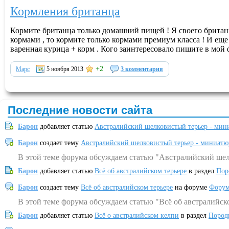
Кормления британца
Кормите британца только домашний пищей ! Я своего британ
кормами , то кормите только кормами премиум класса ! И ещ
варенная курица + корм . Кого заинтересовало пишите в мой 
+2
Марс
5 ноября 2013
3 комментария
Последние новости сайта
Барон
добавляет статью
Австралийский шелковистый терьер - мин
Барон
создает тему
Австралийский шелковистый терьер - миниатю
В этой теме форума обсуждаем статью "Австралийский шел
Барон
добавляет статью
Всё об австралийском терьере
в раздел
Пор
Барон
создает тему
Всё об австралийском терьере
на форуме
Форум
В этой теме форума обсуждаем статью "Всё об австралийск
Барон
добавляет статью
Всё о австралийском келпи
в раздел
Пород