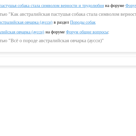
 пастушья собака стала символом верности и трудолюбия
на форуме
Фору
тью "Как австралийская пастушья собака стала символом вернос
встралийская овчарка (аусси)
в раздел
Породы собак
алийская овчарка (аусси)
на форуме
Форум общие вопросы
:
ью "Всё о породе австралийская овчарка (аусси)"