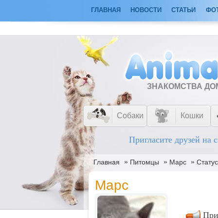
ГЛАВНАЯ
НОВОСТИ
СТАТЬИ
ФО
ЗНАКОМСТВА Д
Собаки
Кошки
Пригласите друзей на с
»
»
»
Главная
Питомцы
Марс
Стату
Марс
При