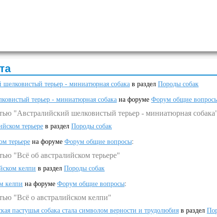
та
 шелковистый терьер - миниатюрная собака
в раздел
Породы собак
ковистый терьер - миниатюрная собака
на форуме
Форум общие вопрос
атью "Австралийский шелковистый терьер - миниатюрная собака
ийском терьере
в раздел
Породы собак
ом терьере
на форуме
Форум общие вопросы
:
тью "Всё об австралийском терьере"
ийском келпи
в раздел
Породы собак
ом келпи
на форуме
Форум общие вопросы
:
тью "Всё о австралийском келпи"
ская пастушья собака стала символом верности и трудолюбия
в раздел
Пор