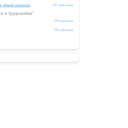
м общие вопросы
:
291 день назад
ти и трудолюбия"
294 дня назад
294 дня назад