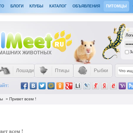
ТО
БЛОГИ
КЛУБЫ
КАТАЛОГ
ОБЪЯВЛЕНИЯ
ПИТОМЦЫ
З
ОМАШНИХ ЖИВОТНЫХ
Лошади
Птицы
Рыбки
айт:
»
сы
Привет всем !
вет всем !