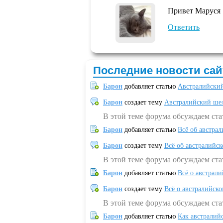
Привет Маруся
Ответить
Последние новости сай
Барон
добавляет статью
Австралийский
Барон
создает тему
Австралийский шел
В этой теме форума обсуждаем ст
Барон
добавляет статью
Всё об австрал
Барон
создает тему
Всё об австралийск
В этой теме форума обсуждаем ста
Барон
добавляет статью
Всё о австрал
Барон
создает тему
Всё о австралийск
В этой теме форума обсуждаем ста
Барон
добавляет статью
Как австралий