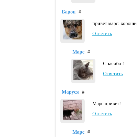
Барон
#
привет марс! хорошие
Ответить
Марс
#
Спасибо !
Ответить
Маруся
#
Марс привет!
Ответить
Марс
#