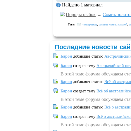
Найдено 1 материал
Породы рыбок
→
Сомик золото
Теги:
температуру
,
сомики
,
сомик золотой
,
с
Последние новости сай
Барон
добавляет статью
Австралийский
Барон
создает тему
Австралийский шел
В этой теме форума обсуждаем ст
Барон
добавляет статью
Всё об австрал
Барон
создает тему
Всё об австралийск
В этой теме форума обсуждаем ста
Барон
добавляет статью
Всё о австрал
Барон
создает тему
Всё о австралийск
В этой теме форума обсуждаем ста