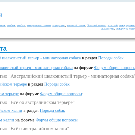
й
омик
,
рыбок
,
рыбки
,
панцирные сомики
,
коридорас
,
золотой сомик
,
Золотой сомик
,
золотой
,
аквариумны
аквариума
,
аквариум
,
cory
та
 шелковистый терьер - миниатюрная собака
в раздел
Породы собак
ковистый терьер - миниатюрная собака
на форуме
Форум общие вопрос
атью "Австралийский шелковистый терьер - миниатюрная собака
ийском терьере
в раздел
Породы собак
ом терьере
на форуме
Форум общие вопросы
:
тью "Всё об австралийском терьере"
ийском келпи
в раздел
Породы собак
ом келпи
на форуме
Форум общие вопросы
:
тью "Всё о австралийском келпи"