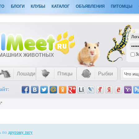
ТО
БЛОГИ
КЛУБЫ
КАТАЛОГ
ОБЪЯВЛЕНИЯ
ПИТОМЦЫ
З
ОМАШНИХ ЖИВОТНЫХ
Лошади
Птицы
Рыбки
айт:
e"
ть по
другому тегу