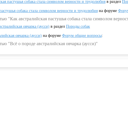
ская пастушья собака стала символом верности и трудолюбия
в раздел
Пор
 пастушья собака стала символом верности и трудолюбия
на форуме
Фору
тью "Как австралийская пастушья собака стала символом вернос
встралийская овчарка (аусси)
в раздел
Породы собак
алийская овчарка (аусси)
на форуме
Форум общие вопросы
:
ью "Всё о породе австралийская овчарка (аусси)"