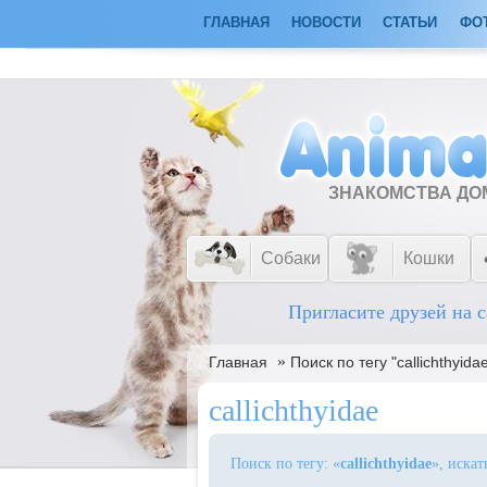
ГЛАВНАЯ
НОВОСТИ
СТАТЬИ
ФО
ЗНАКОМСТВА Д
Собаки
Кошки
Пригласите друзей на с
»
Главная
Поиск по тегу "callichthyida
callichthyidae
Поиск по тегу: «
callichthyidae
», иска