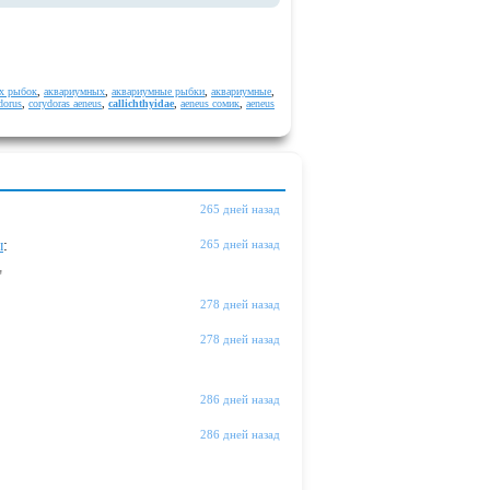
х рыбок
,
аквариумных
,
аквариумные рыбки
,
аквариумные
,
dorus
,
corydoras aeneus
,
callichthyidae
,
aeneus сомик
,
aeneus
265 дней назад
ы
:
265 дней назад
"
278 дней назад
278 дней назад
286 дней назад
286 дней назад