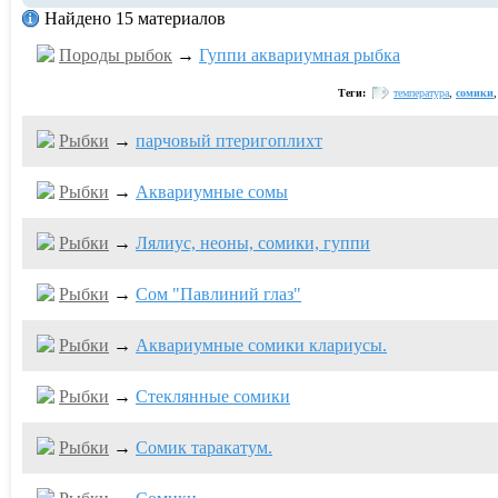
Найдено 15 материалов
Породы рыбок
→
Гуппи аквариумная рыбка
Теги:
температура
,
сомики
Рыбки
→
парчовый птеригоплихт
Рыбки
→
Аквариумные сомы
Рыбки
→
Лялиус, неоны, сомики, гуппи
Рыбки
→
Сом "Павлиний глаз"
Рыбки
→
Аквариумные сомики клариусы.
Рыбки
→
Стеклянные сомики
Рыбки
→
Сомик таракатум.