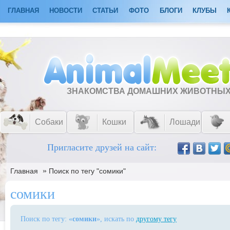
ГЛАВНАЯ
НОВОСТИ
СТАТЬИ
ФОТО
БЛОГИ
КЛУБЫ
ЗНАКОМСТВА ДОМАШНИХ ЖИВОТНЫ
Собаки
Кошки
Лошади
Пригласите друзей на сайт:
»
Главная
Поиск по тегу "сомики"
сомики
Поиск по тегу: «
сомики
», искать по
другому тегу