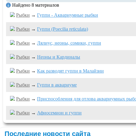
Найдено 8 материалов
Рыбки
→
Гуппи - Аквариумные рыбки
Рыбки
→
Гуппи (Poecilia reticulata)
Рыбки
→
Лялиус, неоны, сомики, гуппи
Рыбки
→
Неоны и Кардиналы
Рыбки
→
Как разводят гуппи в Малайзии
Рыбки
→
Гуппи в аквариуме
Рыбки
→
Приспособления для отлова аквариумных рыб
Рыбки
→
Афиосемион и гуппи
Последние новости сайта