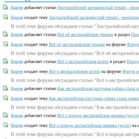
Барон
добавляет статью
Австралийский шелковистый терьер - мин
Барон
создает тему
Австралийский шелковистый терьер - миниатю
В этой теме форума обсуждаем статью "Австралийский шел
Барон
добавляет статью
Всё об австралийском терьере
в раздел
Пор
Барон
создает тему
Всё об австралийском терьере
на форуме
Форум
В этой теме форума обсуждаем статью "Всё об австралийск
Барон
добавляет статью
Всё о австралийском келпи
в раздел
Пород
Барон
создает тему
Всё о австралийском келпи
на форуме
Форум о
В этой теме форума обсуждаем статью "Всё о австралийско
Барон
добавляет статью
Как австралийская пастушья собака стала 
Барон
создает тему
Как австралийская пастушья собака стала симв
В этой теме форума обсуждаем статью "Как австралийская 
Барон
добавляет статью
Всё о породе австралийская овчарка (аусси
Барон
создает тему
Всё о породе австралийская овчарка (аусси)
на 
В этой теме форума обсуждаем статью "Всё о породе австра