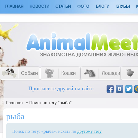
ГЛАВНАЯ
НОВОСТИ
СТАТЬИ
ФОТО
БЛОГИ
КЛУБЫ
ЗНАКОМСТВА ДОМАШНИХ ЖИВОТНЫ
Собаки
Кошки
Лошади
Пригласите друзей на сайт:
»
Главная
Поиск по тегу "рыба"
рыба
Поиск по тегу: «
рыба
», искать по
другому тегу