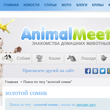
ГЛАВНАЯ
НОВОСТИ
СТАТЬИ
ФОТО
БЛОГИ
КЛУБЫ
ЗНАКОМСТВА ДОМАШНИХ ЖИВОТНЫ
Собаки
Кошки
Лошади
Пригласите друзей на сайт:
»
Главная
Поиск по тегу "золотой сомик"
золотой сомик
Поиск по тегу: «
золотой сомик
», искать по
другому тегу