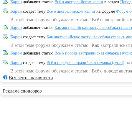
Барон
добавляет статью
Всё о австралийском келпи
в раздел
Пород
Барон
создает тему
Всё о австралийском келпи
на форуме
Форум о
В этой теме форума обсуждаем статью "Всё о австралийско
Барон
добавляет статью
Как австралийская пастушья собака стала 
Барон
создает тему
Как австралийская пастушья собака стала симв
В этой теме форума обсуждаем статью "Как австралийская 
Барон
добавляет статью
Всё о породе австралийская овчарка (аусси
Барон
создает тему
Всё о породе австралийская овчарка (аусси)
на 
В этой теме форума обсуждаем статью "Всё о породе австра
Вся лента активности
Реклама спонсоров