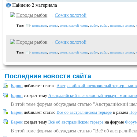
Найдено 2 материала
Породы рыбок
→
Сомик золотой
Теги:
температуру
,
сомики
,
сомик золотой
,
сомик
,
рыбок
,
рыбки
,
панцирные сомики
,
Породы рыбок
→
Сомик золотой
Теги:
температуру
,
сомики
,
сомик золотой
,
сомик
,
рыбок
,
рыбки
,
панцирные сомики
,
Последние новости сайта
Барон
добавляет статью
Австралийский шелковистый терьер - мин
Барон
создает тему
Австралийский шелковистый терьер - миниатю
В этой теме форума обсуждаем статью "Австралийский шел
Барон
добавляет статью
Всё об австралийском терьере
в раздел
Пор
Барон
создает тему
Всё об австралийском терьере
на форуме
Форум
В этой теме форума обсуждаем статью "Всё об австралийск