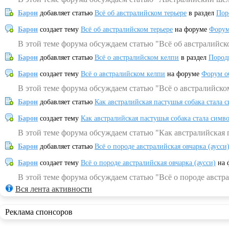
Барон
добавляет статью
Всё об австралийском терьере
в раздел
Пор
Барон
создает тему
Всё об австралийском терьере
на форуме
Форум
В этой теме форума обсуждаем статью "Всё об австралийск
Барон
добавляет статью
Всё о австралийском келпи
в раздел
Пород
Барон
создает тему
Всё о австралийском келпи
на форуме
Форум о
В этой теме форума обсуждаем статью "Всё о австралийско
Барон
добавляет статью
Как австралийская пастушья собака стала 
Барон
создает тему
Как австралийская пастушья собака стала симв
В этой теме форума обсуждаем статью "Как австралийская 
Барон
добавляет статью
Всё о породе австралийская овчарка (аусси
Барон
создает тему
Всё о породе австралийская овчарка (аусси)
на 
В этой теме форума обсуждаем статью "Всё о породе австра
Вся лента активности
Реклама спонсоров