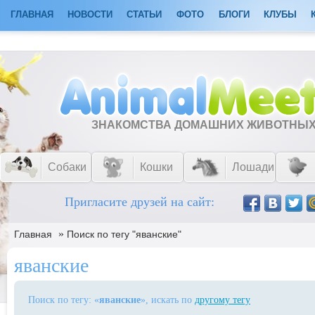
ГЛАВНАЯ
НОВОСТИ
СТАТЬИ
ФОТО
БЛОГИ
КЛУБЫ
ЗНАКОМСТВА ДОМАШНИХ ЖИВОТНЫ
Собаки
Кошки
Лошади
Пригласите друзей на сайт:
»
Главная
Поиск по тегу "яванские"
яванские
Поиск по тегу: «
яванские
», искать по
другому тегу