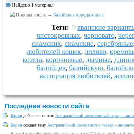
Найдено 1 материал
Породы кошек
→
Балийская порода кошек
Теги:
яванские вариант
чистокровных
,
черновато
,
чере
сиамских
,
сиамские
,
серебряные
любителей кошек
,
лилово
,
кремов
котята
,
коричневые
,
дымные
,
длинн
балийцев
,
балийскую
,
балийск
ассоциация любителей
,
ассоц
Последние новости сайта
Барон
добавляет статью
Австралийский шелковистый терьер - мин
Барон
создает тему
Австралийский шелковистый терьер - миниатю
В этой теме форума обсуждаем статью "Австралийский шел