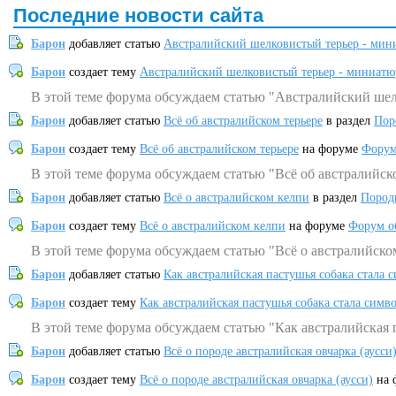
Последние новости сайта
Барон
добавляет статью
Австралийский шелковистый терьер - мин
Барон
создает тему
Австралийский шелковистый терьер - миниатю
В этой теме форума обсуждаем статью "Австралийский шел
Барон
добавляет статью
Всё об австралийском терьере
в раздел
Пор
Барон
создает тему
Всё об австралийском терьере
на форуме
Форум
В этой теме форума обсуждаем статью "Всё об австралийск
Барон
добавляет статью
Всё о австралийском келпи
в раздел
Пород
Барон
создает тему
Всё о австралийском келпи
на форуме
Форум о
В этой теме форума обсуждаем статью "Всё о австралийско
Барон
добавляет статью
Как австралийская пастушья собака стала 
Барон
создает тему
Как австралийская пастушья собака стала симв
В этой теме форума обсуждаем статью "Как австралийская 
Барон
добавляет статью
Всё о породе австралийская овчарка (аусси
Барон
создает тему
Всё о породе австралийская овчарка (аусси)
на 