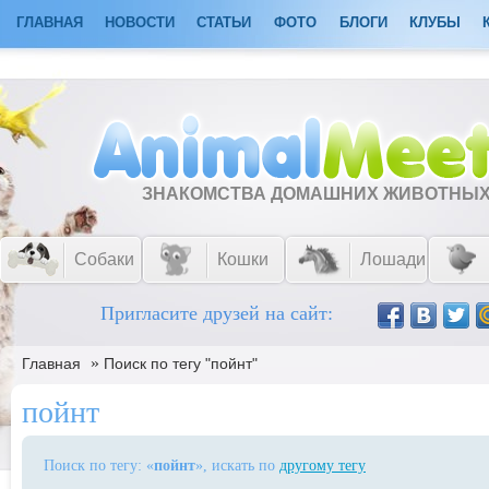
ГЛАВНАЯ
НОВОСТИ
СТАТЬИ
ФОТО
БЛОГИ
КЛУБЫ
ЗНАКОМСТВА ДОМАШНИХ ЖИВОТНЫ
Собаки
Кошки
Лошади
Пригласите друзей на сайт:
»
Главная
Поиск по тегу "пойнт"
пойнт
Поиск по тегу: «
пойнт
», искать по
другому тегу