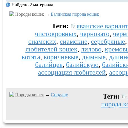
Найдено 2 материала
Породы кошек
→
Балийская порода кошек
Теги:
яванские вариан
чистокровных
,
черновато
,
чере
сиамских
,
сиамские
,
серебряные
любителей кошек
,
лилово
,
кремов
котята
,
коричневые
,
дымные
,
длинн
балийцев
,
балийскую
,
балийск
ассоциация любителей
,
ассоц
Породы кошек
→
Сноу-шу
Теги:
порода к