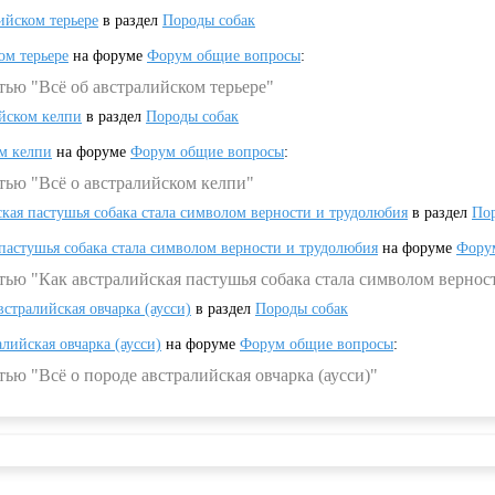
ийском терьере
в раздел
Породы собак
ом терьере
на форуме
Форум общие вопросы
:
тью "Всё об австралийском терьере"
ийском келпи
в раздел
Породы собак
ом келпи
на форуме
Форум общие вопросы
:
тью "Всё о австралийском келпи"
ская пастушья собака стала символом верности и трудолюбия
в раздел
Пор
 пастушья собака стала символом верности и трудолюбия
на форуме
Фору
тью "Как австралийская пастушья собака стала символом вернос
встралийская овчарка (аусси)
в раздел
Породы собак
алийская овчарка (аусси)
на форуме
Форум общие вопросы
:
ью "Всё о породе австралийская овчарка (аусси)"