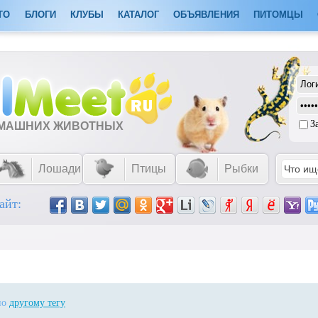
ТО
БЛОГИ
КЛУБЫ
КАТАЛОГ
ОБЪЯВЛЕНИЯ
ПИТОМЦЫ
З
ОМАШНИХ ЖИВОТНЫХ
Лошади
Птицы
Рыбки
айт:
 по
другому тегу