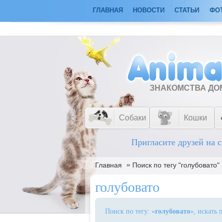
ГЛАВНАЯ
НОВОСТИ
СТАТЬИ
ФО
ЗНАКОМСТВА Д
Собаки
Кошки
Пригласите друзей на с
»
Главная
Поиск по тегу "голубовато"
голубовато
Поиск по тегу: «
голубовато
», искать