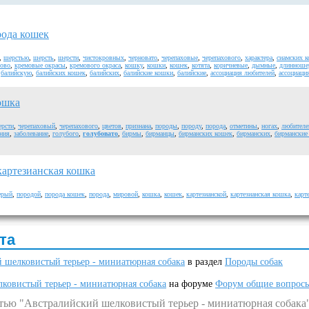
рода кошек
,
шерстью
,
шерсть
,
шерсти
,
чистокровных
,
черновато
,
черепаховые
,
черепахового
,
характера
,
сиамских 
ово
,
кремовые окрасы
,
кремового окраса
,
кошку
,
кошки
,
кошек
,
котята
,
коричневые
,
дымные
,
длинноше
балийскую
,
балийских кошек
,
балийских
,
балийские кошки
,
балийские
,
ассоциация любителей
,
ассоциаци
ошка
рсти
,
черепаховый
,
черепахового
,
цветов
,
признана
,
породы
,
породу
,
порода
,
отметины
,
ногах
,
любителе
ания
,
заболевание
,
голубого
,
голубовато
,
бирмы
,
бирманцы
,
бирманских кошек
,
бирманских
,
бирманские
картезианская кошка
ерый
,
породой
,
порода кошек
,
порода
,
мировой
,
кошка
,
кошек
,
картезианской
,
картезианская кошка
,
карт
та
 шелковистый терьер - миниатюрная собака
в раздел
Породы собак
ковистый терьер - миниатюрная собака
на форуме
Форум общие вопрос
атью "Австралийский шелковистый терьер - миниатюрная собака