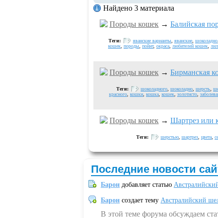
Найдено 3 материала
Породы кошек
→
Балийская по
Теги:
яванские варианты
,
яванские
,
шоколадно
кошек
,
породы
,
пойнт
,
окраса
,
любителей кошек
,
лил
Породы кошек
→
Бирманская к
Теги:
шоколадного
,
шоколадно
,
шерсть
,
ше
красного
,
кошки
,
кошка
,
кошек
,
золотисто
,
заболев
Породы кошек
→
Шартрез или 
Теги:
шерстью
,
шартрез
,
цвета
,
с
Последние новости сай
Барон
добавляет статью
Австралийский
Барон
создает тему
Австралийский шел
В этой теме форума обсуждаем ст