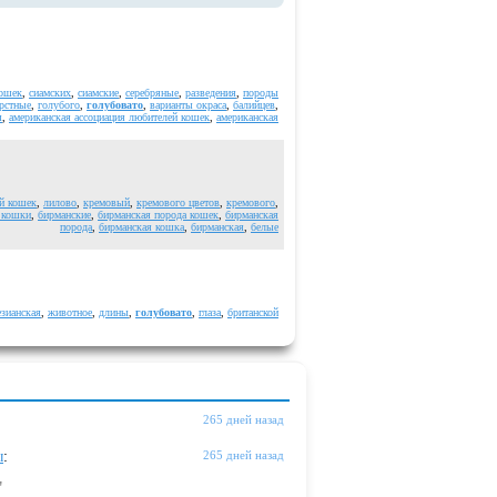
кошек
,
сиамских
,
сиамские
,
серебряные
,
разведения
,
породы
рстные
,
голубого
,
голубовато
,
варианты окраса
,
балийцев
,
я
,
американская ассоциация любителей кошек
,
американская
й кошек
,
лилово
,
кремовый
,
кремового цветов
,
кремового
,
 кошки
,
бирманские
,
бирманская порода кошек
,
бирманская
порода
,
бирманская кошка
,
бирманская
,
белые
езианская
,
животное
,
длины
,
голубовато
,
глаза
,
британской
265 дней назад
ы
:
265 дней назад
"