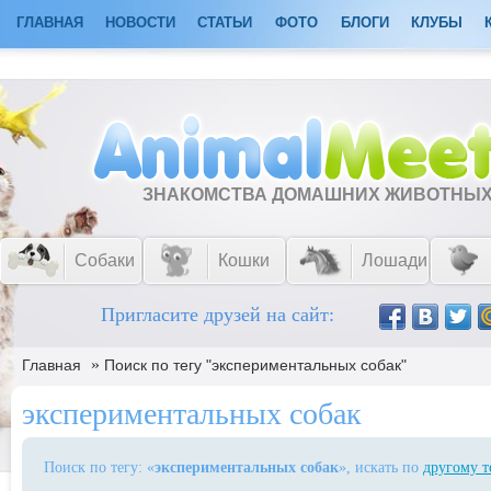
ГЛАВНАЯ
НОВОСТИ
СТАТЬИ
ФОТО
БЛОГИ
КЛУБЫ
ЗНАКОМСТВА ДОМАШНИХ ЖИВОТНЫ
Собаки
Кошки
Лошади
Пригласите друзей на сайт:
»
Главная
Поиск по тегу "экспериментальных собак"
экспериментальных собак
Поиск по тегу: «
экспериментальных собак
», искать по
другому т