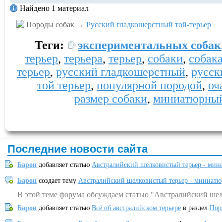
Найдено 1 материал
Породы собак
→
Русский гладкошерстный той-терьер
Теги:
экспериментальных собак
терьер
,
терьера
,
терьер
,
собаки
,
собак
терьер
,
русский гладкошерстный
,
русск
той терьер
,
популярной породой
,
оч
размер собаки
,
миниатюрный
Последние новости сайта
Барон
добавляет статью
Австралийский шелковистый терьер - мин
Барон
создает тему
Австралийский шелковистый терьер - миниатю
В этой теме форума обсуждаем статью "Австралийский шел
Барон
добавляет статью
Всё об австралийском терьере
в раздел
Пор