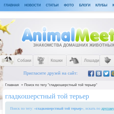
ГЛАВНАЯ
НОВОСТИ
СТАТЬИ
ФОТО
БЛОГИ
КЛУБЫ
ЗНАКОМСТВА ДОМАШНИХ ЖИВОТНЫ
Собаки
Кошки
Лошади
Пригласите друзей на сайт:
»
Главная
Поиск по тегу "гладкошерстный той терьер"
гладкошерстный той терьер
Поиск по тегу: «
гладкошерстный той терьер
», искать по
другому