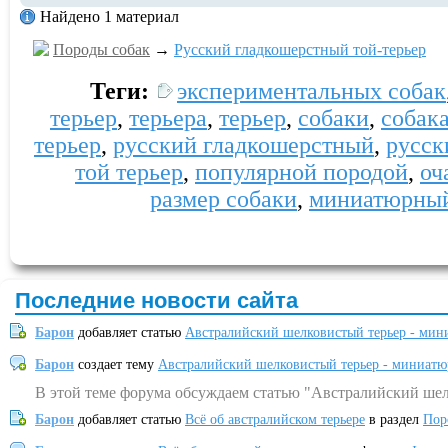
Найдено 1 материал
Породы собак
→
Русский гладкошерстный той-терьер
Теги:
экспериментальных собак
терьер
,
терьера
,
терьер
,
собаки
,
собак
терьер
,
русский гладкошерстный
,
русск
той терьер
,
популярной породой
,
оч
размер собаки
,
миниатюрный
Последние новости сайта
Барон
добавляет статью
Австралийский шелковистый терьер - мин
Барон
создает тему
Австралийский шелковистый терьер - миниатю
В этой теме форума обсуждаем статью "Австралийский шел
Барон
добавляет статью
Всё об австралийском терьере
в раздел
Пор