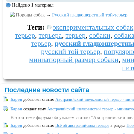
Найдено 1 материал
Породы собак
→
Русский гладкошерстный той-терьер
Теги:
экспериментальных собак
терьер
,
терьера
,
терьер
,
собаки
,
собак
терьер
,
русский гладкошерстн
русский той терьер
,
популярн
миниатюрный размер собаки
,
мин
пит
Последние новости сайта
Барон
добавляет статью
Австралийский шелковистый терьер - мин
Барон
создает тему
Австралийский шелковистый терьер - миниатю
В этой теме форума обсуждаем статью "Австралийский шел
Барон
добавляет статью
Всё об австралийском терьере
в раздел
Пор