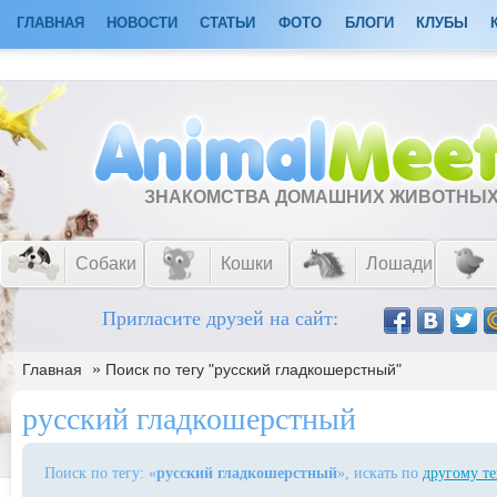
ГЛАВНАЯ
НОВОСТИ
СТАТЬИ
ФОТО
БЛОГИ
КЛУБЫ
ЗНАКОМСТВА ДОМАШНИХ ЖИВОТНЫ
Собаки
Кошки
Лошади
Пригласите друзей на сайт:
»
Главная
Поиск по тегу "русский гладкошерстный"
русский гладкошерстный
Поиск по тегу: «
русский гладкошерстный
», искать по
другому те