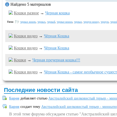
Найдено 5 материалов
Кошки разное
→
Черная кошка
Теги:
черных кошек
,
черных
,
черный
,
черные кошки
,
черные
,
черную кошку
,
черную
,
черно
Кошки видео
→
Чёрная Кошка
Кошки видео
→
Чёрная Кошка
Кошки
→
Черная пречерная кошка!!!
Кошки видео
→
Чёрная Кошка - самое необычное сущес
Последние новости сайта
Барон
добавляет статью
Австралийский шелковистый терьер - мин
Барон
создает тему
Австралийский шелковистый терьер - миниатю
В этой теме форума обсуждаем статью "Австралийский шел