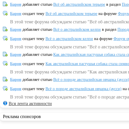
Барон
добавляет статью
Всё об австралийском терьере
в раздел
Пор
Барон
создает тему
Всё об австралийском терьере
на форуме
Форум
В этой теме форума обсуждаем статью "Всё об австралийск
Барон
добавляет статью
Всё о австралийском келпи
в раздел
Пород
Барон
создает тему
Всё о австралийском келпи
на форуме
Форум о
В этой теме форума обсуждаем статью "Всё о австралийско
Барон
добавляет статью
Как австралийская пастушья собака стала 
Барон
создает тему
Как австралийская пастушья собака стала симв
В этой теме форума обсуждаем статью "Как австралийская 
Барон
добавляет статью
Всё о породе австралийская овчарка (аусси
Барон
создает тему
Всё о породе австралийская овчарка (аусси)
на 
В этой теме форума обсуждаем статью "Всё о породе австра
Вся лента активности
Реклама спонсоров