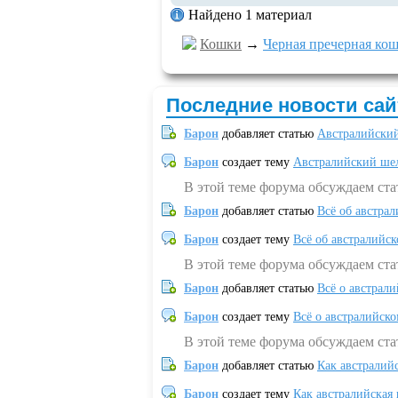
Найдено 1 материал
Кошки
→
Черная пречерная кош
Последние новости сай
Барон
добавляет статью
Австралийский
Барон
создает тему
Австралийский шел
В этой теме форума обсуждаем ст
Барон
добавляет статью
Всё об австрал
Барон
создает тему
Всё об австралийск
В этой теме форума обсуждаем ста
Барон
добавляет статью
Всё о австрал
Барон
создает тему
Всё о австралийск
В этой теме форума обсуждаем ста
Барон
добавляет статью
Как австралий
Барон
создает тему
Как австралийская