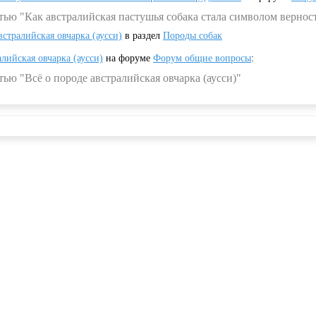
тью "Как австралийская пастушья собака стала символом вернос
встралийская овчарка (аусси)
в раздел
Породы собак
алийская овчарка (аусси)
на форуме
Форум общие вопросы
:
ью "Всё о породе австралийская овчарка (аусси)"