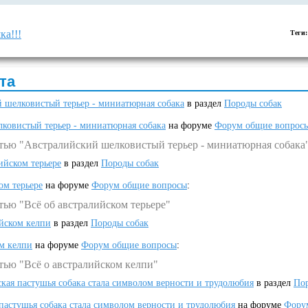
ка!!!
Теги
та
 шелковистый терьер - миниатюрная собака
в раздел
Породы собак
ковистый терьер - миниатюрная собака
на форуме
Форум общие вопрос
атью "Австралийский шелковистый терьер - миниатюрная собака
ийском терьере
в раздел
Породы собак
ом терьере
на форуме
Форум общие вопросы
:
тью "Всё об австралийском терьере"
ийском келпи
в раздел
Породы собак
ом келпи
на форуме
Форум общие вопросы
:
тью "Всё о австралийском келпи"
ская пастушья собака стала символом верности и трудолюбия
в раздел
Пор
 пастушья собака стала символом верности и трудолюбия
на форуме
Фору