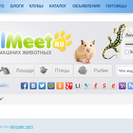
ТО
БЛОГИ
КЛУБЫ
КАТАЛОГ
ОБЪЯВЛЕНИЯ
ПИТОМЦЫ
З
ОМАШНИХ ЖИВОТНЫХ
Лошади
Птицы
Рыбки
айт:
я"
ать по
другому тегу