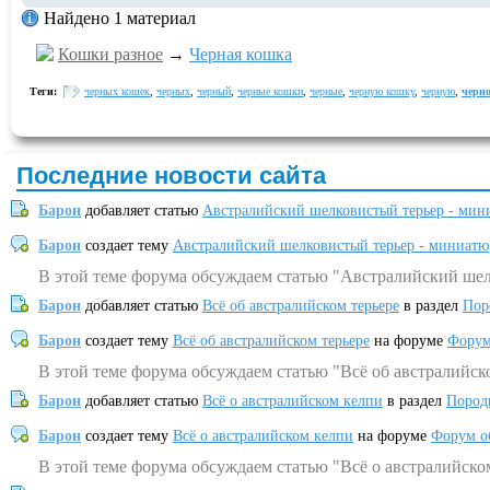
Найдено 1 материал
Кошки разное
→
Черная кошка
Теги:
черных кошек
,
черных
,
черный
,
черные кошки
,
черные
,
черную кошку
,
черную
,
черн
Последние новости сайта
Барон
добавляет статью
Австралийский шелковистый терьер - мин
Барон
создает тему
Австралийский шелковистый терьер - миниатю
В этой теме форума обсуждаем статью "Австралийский шел
Барон
добавляет статью
Всё об австралийском терьере
в раздел
Пор
Барон
создает тему
Всё об австралийском терьере
на форуме
Форум
В этой теме форума обсуждаем статью "Всё об австралийск
Барон
добавляет статью
Всё о австралийском келпи
в раздел
Пород
Барон
создает тему
Всё о австралийском келпи
на форуме
Форум о
В этой теме форума обсуждаем статью "Всё о австралийско