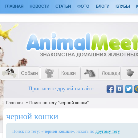
ГЛАВНАЯ
НОВОСТИ
СТАТЬИ
ФОТО
БЛОГИ
КЛУБЫ
ЗНАКОМСТВА ДОМАШНИХ ЖИВОТНЫ
Собаки
Кошки
Лошади
Пригласите друзей на сайт:
»
Главная
Поиск по тегу "черной кошки"
черной кошки
Поиск по тегу: «
черной кошки
», искать по
другому тегу