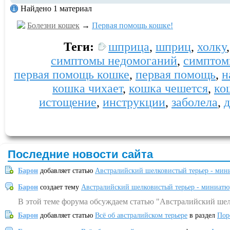
Найдено 1 материал
Болезни кошек
→
Первая помощь кошке!
Теги:
шприца
,
шприц
,
холку
симптомы недомоганий
,
симпто
первая помощь кошке
,
первая помощь
,
н
кошка чихает
,
кошка чешется
,
ко
истощение
,
инструкции
,
заболела
,
д
Последние новости сайта
Барон
добавляет статью
Австралийский шелковистый терьер - мин
Барон
создает тему
Австралийский шелковистый терьер - миниатю
В этой теме форума обсуждаем статью "Австралийский шел
Барон
добавляет статью
Всё об австралийском терьере
в раздел
Пор