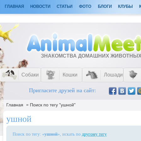
ГЛАВНАЯ
НОВОСТИ
СТАТЬИ
ФОТО
БЛОГИ
КЛУБЫ
ЗНАКОМСТВА ДОМАШНИХ ЖИВОТНЫ
Собаки
Кошки
Лошади
Пригласите друзей на сайт:
»
Главная
Поиск по тегу "ушной"
ушной
Поиск по тегу: «
ушной
», искать по
другому тегу