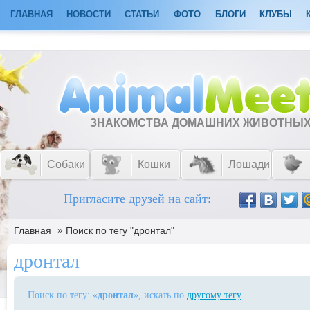
ГЛАВНАЯ
НОВОСТИ
СТАТЬИ
ФОТО
БЛОГИ
КЛУБЫ
ЗНАКОМСТВА ДОМАШНИХ ЖИВОТНЫ
Собаки
Кошки
Лошади
Пригласите друзей на сайт:
»
Главная
Поиск по тегу "дронтал"
дронтал
Поиск по тегу: «
дронтал
», искать по
другому тегу