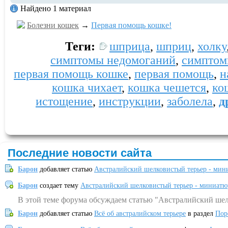
Найдено 1 материал
Болезни кошек
→
Первая помощь кошке!
Теги:
шприца
,
шприц
,
холку
симптомы недомоганий
,
симпто
первая помощь кошке
,
первая помощь
,
н
кошка чихает
,
кошка чешется
,
ко
истощение
,
инструкции
,
заболела
,
д
Последние новости сайта
Барон
добавляет статью
Австралийский шелковистый терьер - мин
Барон
создает тему
Австралийский шелковистый терьер - миниатю
В этой теме форума обсуждаем статью "Австралийский шел
Барон
добавляет статью
Всё об австралийском терьере
в раздел
Пор