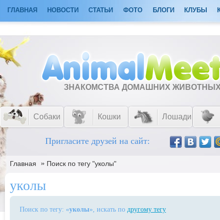
ГЛАВНАЯ
НОВОСТИ
СТАТЬИ
ФОТО
БЛОГИ
КЛУБЫ
ЗНАКОМСТВА ДОМАШНИХ ЖИВОТНЫ
Собаки
Кошки
Лошади
Пригласите друзей на сайт:
»
Главная
Поиск по тегу "уколы"
уколы
Поиск по тегу: «
уколы
», искать по
другому тегу