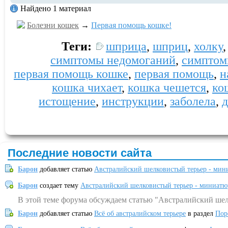
Найдено 1 материал
Болезни кошек
→
Первая помощь кошке!
Теги:
шприца
,
шприц
,
холку
симптомы недомоганий
,
симпто
первая помощь кошке
,
первая помощь
,
н
кошка чихает
,
кошка чешется
,
ко
истощение
,
инструкции
,
заболела
,
д
Последние новости сайта
Барон
добавляет статью
Австралийский шелковистый терьер - мин
Барон
создает тему
Австралийский шелковистый терьер - миниатю
В этой теме форума обсуждаем статью "Австралийский шел
Барон
добавляет статью
Всё об австралийском терьере
в раздел
Пор