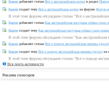
Барон
добавляет статью
Всё о австралийском келпи
в раздел
Пород
Барон
создает тему
Всё о австралийском келпи
на форуме
Форум о
В этой теме форума обсуждаем статью "Всё о австралийско
Барон
добавляет статью
Как австралийская пастушья собака стала 
Барон
создает тему
Как австралийская пастушья собака стала симв
В этой теме форума обсуждаем статью "Как австралийская 
Барон
добавляет статью
Всё о породе австралийская овчарка (аусси
Барон
создает тему
Всё о породе австралийская овчарка (аусси)
на 
В этой теме форума обсуждаем статью "Всё о породе австра
Вся лента активности
Реклама спонсоров