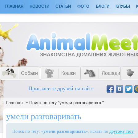
ГЛАВНАЯ
НОВОСТИ
СТАТЬИ
ФОТО
БЛОГИ
КЛУБЫ
ЗНАКОМСТВА ДОМАШНИХ ЖИВОТНЫ
Собаки
Кошки
Лошади
Пригласите друзей на сайт:
»
Главная
Поиск по тегу "умели разговаривать"
умели разговаривать
Поиск по тегу: «
умели разговаривать
», искать по
другому тегу