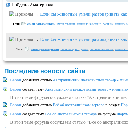
Найдено 2 материала
Приколы
→
Если бы животные умели разговаривать как 
Теги:
умели разговаривать
,
умели говорить
,
смешные животные
,
смешные
,
смешное в
Приколы
→
Если бы животные умели разговаривать как 
Теги:
умели разговаривать
,
умели говорить
,
умели
,
смешные животные
,
смешные в
Последние новости сайта
Барон
добавляет статью
Австралийский шелковистый терьер - мин
Барон
создает тему
Австралийский шелковистый терьер - миниатю
В этой теме форума обсуждаем статью "Австралийский шел
Барон
добавляет статью
Всё об австралийском терьере
в раздел
Пор
Барон
создает тему
Всё об австралийском терьере
на форуме
Форум
В этой теме форума обсуждаем статью "Всё об австралийск