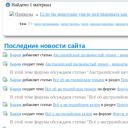
Найдено 1 материал
Приколы
→
Если бы животные умели разговаривать как 
Теги:
умели разговаривать
,
умели говорить
,
умели
,
смешные животные
,
смешные в
Последние новости сайта
Барон
добавляет статью
Австралийский шелковистый терьер - мин
Барон
создает тему
Австралийский шелковистый терьер - миниатю
В этой теме форума обсуждаем статью "Австралийский шел
Барон
добавляет статью
Всё об австралийском терьере
в раздел
Пор
Барон
создает тему
Всё об австралийском терьере
на форуме
Форум
В этой теме форума обсуждаем статью "Всё об австралийск
Барон
добавляет статью
Всё о австралийском келпи
в раздел
Пород
Барон
создает тему
Всё о австралийском келпи
на форуме
Форум о
В этой теме форума обсуждаем статью "Всё о австралийско