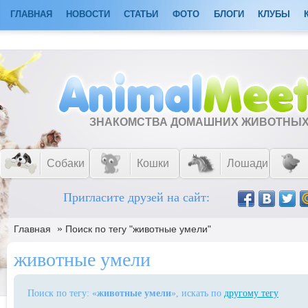
ГЛАВНАЯ
НОВОСТИ
СТАТЬИ
ФОТО
БЛОГИ
КЛУБЫ
ЗНАКОМСТВА ДОМАШНИХ ЖИВОТНЫ
Собаки
Кошки
Лошади
Пригласите друзей на сайт:
»
Главная
Поиск по тегу "животные умели"
животные умели
Поиск по тегу: «
животные умели
», искать по
другому тегу